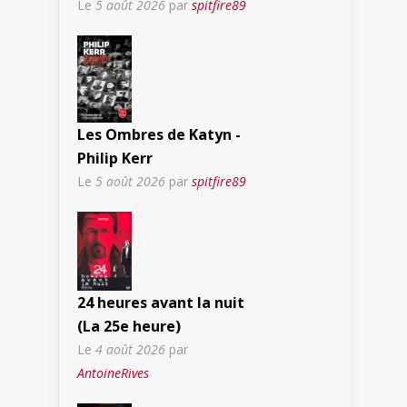
Le
5 août 2026
par
spitfire89
Les Ombres de Katyn -
Philip Kerr
Le
5 août 2026
par
spitfire89
24 heures avant la nuit
(La 25e heure)
Le
4 août 2026
par
AntoineRives