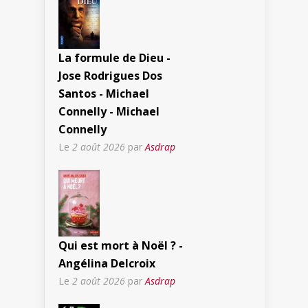
La formule de Dieu -
Jose Rodrigues Dos
Santos - Michael
Connelly - Michael
Connelly
Le
2 août 2026
par
Asdrap
Qui est mort à Noël ? -
Angélina Delcroix
Le
2 août 2026
par
Asdrap