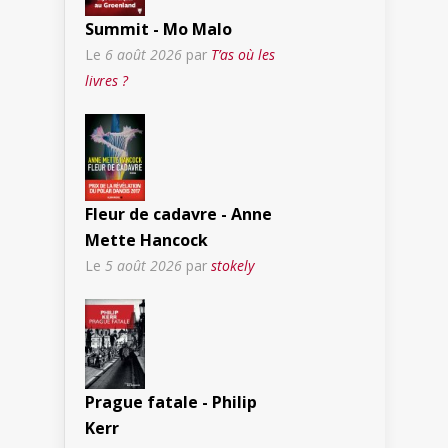
Summit - Mo Malo
Le
6 août 2026
par
T’as où les
livres ?
Fleur de cadavre - Anne
Mette Hancock
Le
5 août 2026
par
stokely
Prague fatale - Philip
Kerr