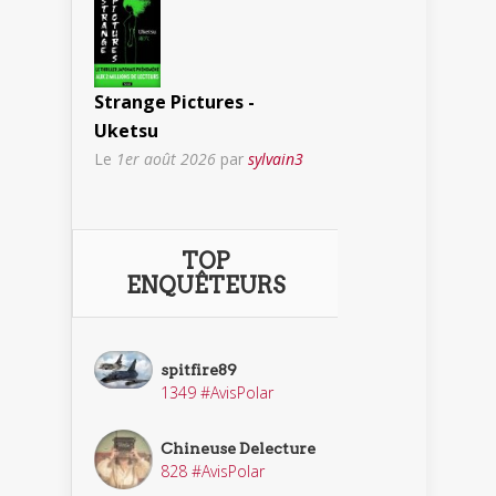
Strange Pictures -
Uketsu
Le
1er août 2026
par
sylvain3
TOP
ENQUÊTEURS
spitfire89
1349 #AvisPolar
Chineuse Delecture
828 #AvisPolar