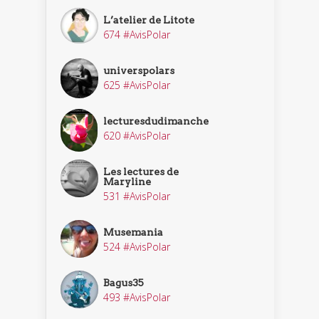
L’atelier de Litote
674 #AvisPolar
universpolars
625 #AvisPolar
lecturesdudimanche
620 #AvisPolar
Les lectures de
Maryline
531 #AvisPolar
Musemania
524 #AvisPolar
Bagus35
493 #AvisPolar