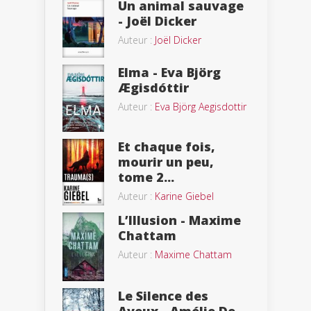
Un animal sauvage
- Joël Dicker
Auteur :
Joël Dicker
Elma - Eva Björg
Ægisdóttir
Auteur :
Eva Björg Aegisdottir
Et chaque fois,
mourir un peu,
tome 2...
Auteur :
Karine Giebel
L’Illusion - Maxime
Chattam
Auteur :
Maxime Chattam
Le Silence des
Aveux - Amélie De