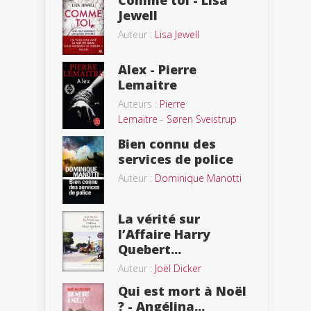
Comme toi - Lisa
Jewell
Auteur :
Lisa Jewell
Alex - Pierre
Lemaitre
Auteurs :
Pierre
Lemaitre
-
Søren Sveistrup
Bien connu des
services de police
Auteur :
Dominique Manotti
La vérité sur
l’Affaire Harry
Quebert...
Auteur :
Joël Dicker
Qui est mort à Noël
? - Angélina...