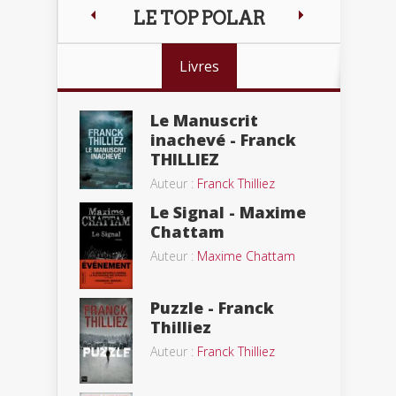
LE TOP POLAR
Livres
Le Manuscrit
inachevé - Franck
THILLIEZ
Auteur :
Franck Thilliez
Le Signal - Maxime
Chattam
Auteur :
Maxime Chattam
Puzzle - Franck
Thilliez
Auteur :
Franck Thilliez