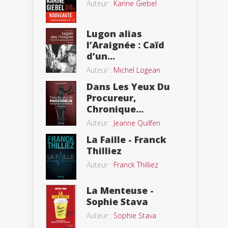
Auteur :
Karine Giebel
Lugon alias
l’Araignée : Caïd
d’un...
Auteur :
Michel Logean
Dans Les Yeux Du
Procureur,
Chronique...
Auteur :
Jeanne Quilfen
La Faille - Franck
Thilliez
Auteur :
Franck Thilliez
La Menteuse -
Sophie Stava
Auteur :
Sophie Stava