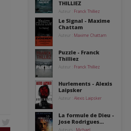
THILLIEZ
Auteur :
Franck Thilliez
Le Signal - Maxime
Chattam
Auteur :
Maxime Chattam
Puzzle - Franck
Thilliez
Auteur :
Franck Thilliez
Hurlements - Alexis
Laipsker
Auteur :
Alexis Laipsker
La formule de Dieu -
Jose Rodrigues...
Auteurs :
Michael