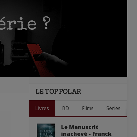
LE TOP POLAR
Livres
BD
Films
Séries
Le Manuscrit
inachevé - Franck