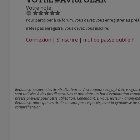
Votre note :
Pour participer à ce forum, vous devez vous enregistrer au préalable. Merci d’indiquer ci-dessous l’identifiant personnel qui vous a été fourni. Si vous
n’êtes pas enregistré, vous devez vous inscrire.
Connexion
|
S’inscrire
|
mot de passe oublié ?
Bepolar.fr respecte les droits d’auteur et s’est toujours engagé à être rigou
sont utilisées à des fins illustratives et non dans un but d’exploitation comm
presse prévues pour cette utilisation. Cependant, si vous, lecteur - anonyme
Bepolar.fr alors que les droits ne sont pas respectés, ayez la gentillesse de 
compréhension.