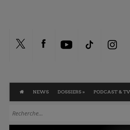
NEWS
DOSSIERS
»
PODCAST & TV