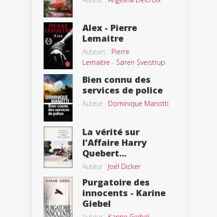
Alex - Pierre
Lemaitre
Auteurs :
Pierre
Lemaitre
-
Søren Sveistrup
Bien connu des
services de police
Auteur :
Dominique Manotti
La vérité sur
l’Affaire Harry
Quebert...
Auteur :
Joël Dicker
Purgatoire des
innocents - Karine
Giebel
Auteur :
Karine Giebel