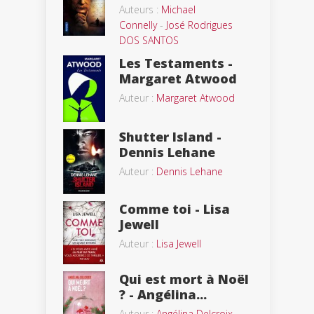
Auteurs :
Michael
Connelly
-
José Rodrigues
DOS SANTOS
Les Testaments -
Margaret Atwood
Auteur :
Margaret Atwood
Shutter Island -
Dennis Lehane
Auteur :
Dennis Lehane
Comme toi - Lisa
Jewell
Auteur :
Lisa Jewell
Qui est mort à Noël
? - Angélina...
Auteur :
Angélina Delcroix