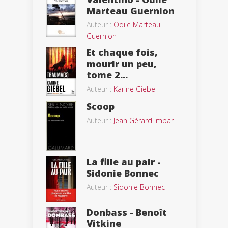
Marteau Guernion
Auteur :
Odile Marteau
Guernion
Et chaque fois,
mourir un peu,
tome 2...
Auteur :
Karine Giebel
Scoop
Auteur :
Jean Gérard Imbar
La fille au pair -
Sidonie Bonnec
Auteur :
Sidonie Bonnec
Donbass - Benoît
Vitkine