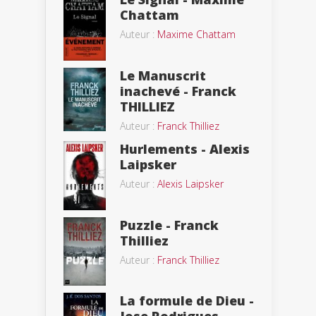
Chattam
Auteur :
Maxime Chattam
Le Manuscrit
inachevé - Franck
THILLIEZ
Auteur :
Franck Thilliez
Hurlements - Alexis
Laipsker
Auteur :
Alexis Laipsker
Puzzle - Franck
Thilliez
Auteur :
Franck Thilliez
La formule de Dieu -
Jose Rodrigues...