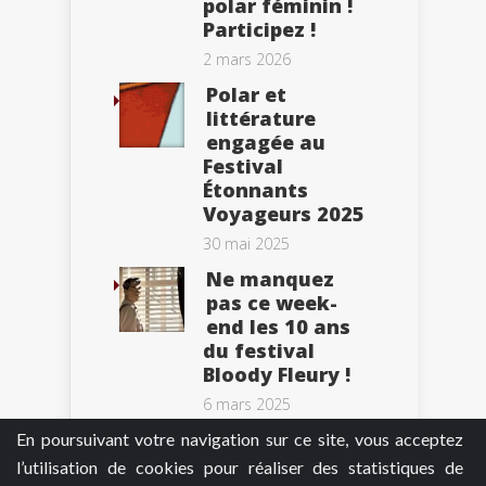
polar féminin !
Participez !
2 mars 2026
Polar et
littérature
engagée au
Festival
Étonnants
Voyageurs 2025
30 mai 2025
Ne manquez
pas ce week-
end les 10 ans
du festival
Bloody Fleury !
6 mars 2025
En poursuivant votre navigation sur ce site, vous acceptez
l’utilisation de cookies pour réaliser des statistiques de