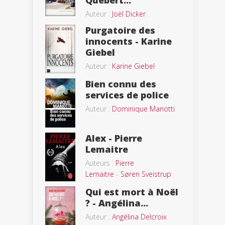
Quebert...
Auteur :
Joël Dicker
Purgatoire des
innocents - Karine
Giebel
Auteur :
Karine Giebel
Bien connu des
services de police
Auteur :
Dominique Manotti
Alex - Pierre
Lemaitre
Auteurs :
Pierre
Lemaitre
-
Søren Sveistrup
Qui est mort à Noël
? - Angélina...
Auteur :
Angélina Delcroix