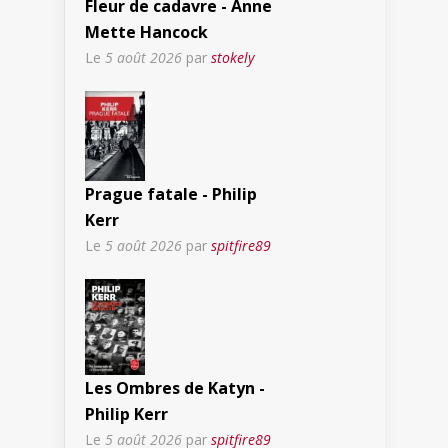
Fleur de cadavre - Anne
Mette Hancock
Le
5 août 2026
par
stokely
Prague fatale - Philip
Kerr
Le
5 août 2026
par
spitfire89
Les Ombres de Katyn -
Philip Kerr
Le
5 août 2026
par
spitfire89