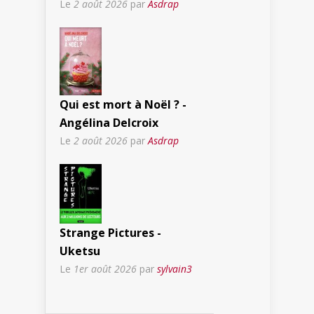
Le
2 août 2026
par
Asdrap
Qui est mort à Noël ? -
Angélina Delcroix
Le
2 août 2026
par
Asdrap
Strange Pictures -
Uketsu
Le
1er août 2026
par
sylvain3