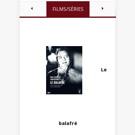
FILMS/SÉRIES
Le
balafré