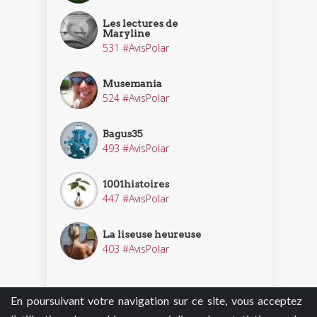
Les lectures de
Maryline
531 #AvisPolar
Musemania
524 #AvisPolar
Bagus35
493 #AvisPolar
1001histoires
447 #AvisPolar
La liseuse heureuse
403 #AvisPolar
En poursuivant votre navigation sur ce site, vous acceptez
Découvrir nos enquêteurs