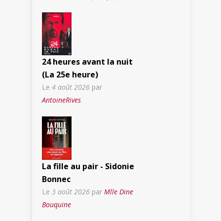
24 heures avant la nuit
(La 25e heure)
Le
4 août 2026
par
AntoineRives
La fille au pair - Sidonie
Bonnec
Le
3 août 2026
par
Mlle Dine
Bouquine