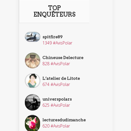
TOP
ENQUÊTEURS
spitfire89
1349 #AvisPolar
Chineuse Delecture
828 #AvisPolar
L’atelier de Litote
674 #AvisPolar
universpolars
625 #AvisPolar
lecturesdudimanche
620 #AvisPolar