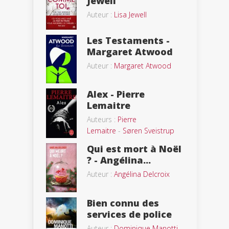
Jewell
Auteur :
Lisa Jewell
Les Testaments -
Margaret Atwood
Auteur :
Margaret Atwood
Alex - Pierre
Lemaitre
Auteurs :
Pierre
Lemaitre
-
Søren Sveistrup
Qui est mort à Noël
? - Angélina...
Auteur :
Angélina Delcroix
Bien connu des
services de police
Auteur :
Dominique Manotti