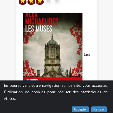
Les
En poursuivant votre navigation sur ce site, vous acceptez
l’utilisation de cookies pour réaliser des statistiques de
visites.
Muses - Alex Michaelides
Note moyenne : (sur 10 avis)
Accepter
Refuser