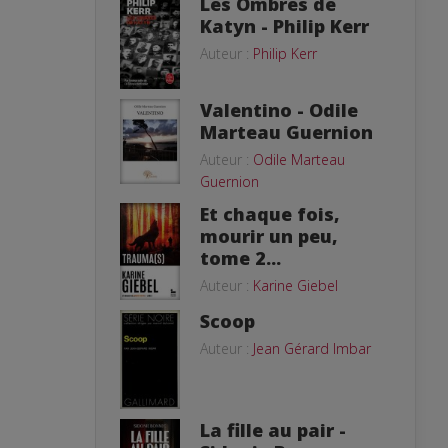
Les Ombres de
Katyn - Philip Kerr
Auteur :
Philip Kerr
Valentino - Odile
Marteau Guernion
Auteur :
Odile Marteau
Guernion
Et chaque fois,
mourir un peu,
tome 2...
Auteur :
Karine Giebel
Scoop
Auteur :
Jean Gérard Imbar
La fille au pair -