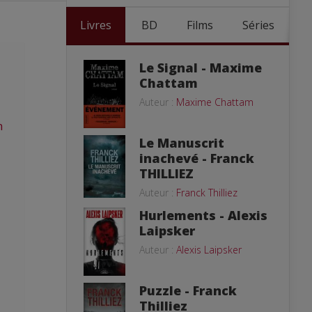
Livres
BD
Films
Séries
Le Signal - Maxime
Chattam
Auteur :
Maxime Chattam
n
Le Manuscrit
inachevé - Franck
THILLIEZ
Auteur :
Franck Thilliez
Hurlements - Alexis
Laipsker
Auteur :
Alexis Laipsker
Puzzle - Franck
Thilliez