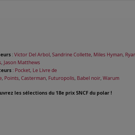
eurs
:
Victor Del Arbol
,
Sandrine Collette
,
Miles Hyman
,
Rya
s
,
Jason Matthews
teurs
:
Pocket
,
Le Livre de
e
,
Points
,
Casterman
,
Futuropolis
,
Babel noir
,
Warum
vrez les sélections du 18e prix SNCF du polar !