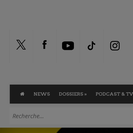
NEWS
DOSSIERS
»
PODCAST & TV