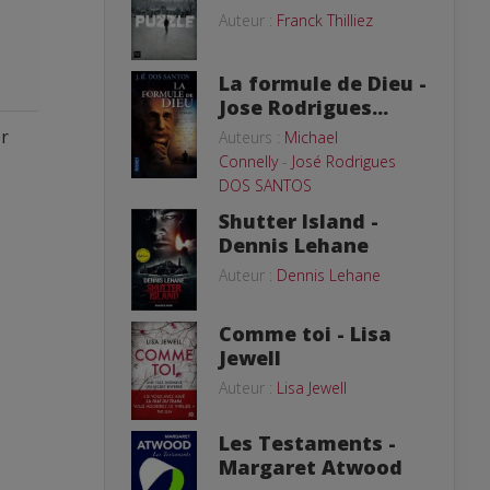
Auteur :
Franck Thilliez
La formule de Dieu -
Jose Rodrigues...
er
Auteurs :
Michael
Connelly
-
José Rodrigues
DOS SANTOS
Shutter Island -
Dennis Lehane
Auteur :
Dennis Lehane
Comme toi - Lisa
Jewell
Auteur :
Lisa Jewell
Les Testaments -
Margaret Atwood