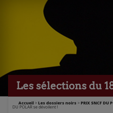
Les sélections du 
Accueil
>
Les dossiers noirs
>
PRIX SNCF DU 
DU POLAR se dévoilent !