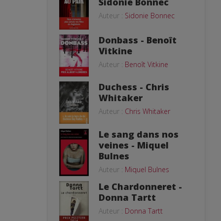
Sidonie Bonnec
Auteur :
Sidonie Bonnec
Donbass - Benoît
Vitkine
Auteur :
Benoît Vitkine
Duchess - Chris
Whitaker
Auteur :
Chris Whitaker
Le sang dans nos
veines - Miquel
Bulnes
Auteur :
Miquel Bulnes
Le Chardonneret -
Donna Tartt
Auteur :
Donna Tartt