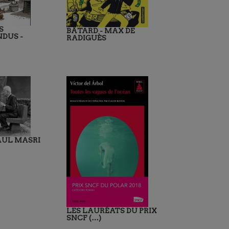
S
BÂTARD - MAX DE
DUS -
RADIGUÈS
AUL MASRI
LES LAURÉATS DU PRIX
SNCF (…)