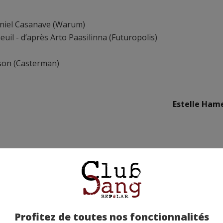
Daniel Casanave (Warum)
uil - d’après Arto Paasilinna (Futuropolis)
kson (Casterman)
Estelle Hame
Profitez de toutes nos fonctionnalités