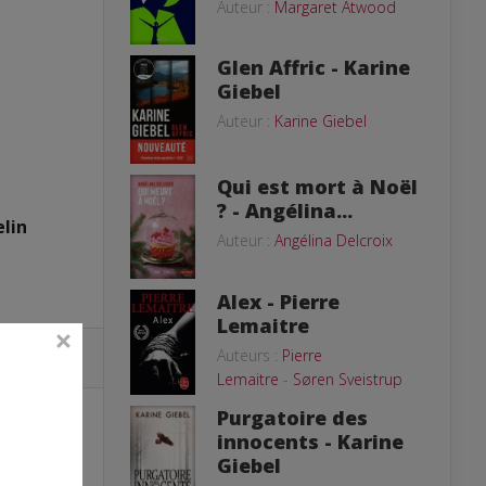
Auteur :
Margaret Atwood
Glen Affric - Karine
Giebel
Auteur :
Karine Giebel
Qui est mort à Noël
? - Angélina...
lin
Auteur :
Angélina Delcroix
Alex - Pierre
Lemaitre
Auteurs :
Pierre
Lemaitre
-
Søren Sveistrup
Purgatoire des
innocents - Karine
Giebel