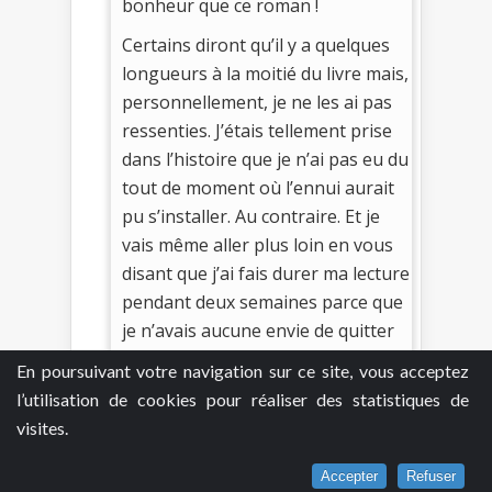
bonheur que ce roman !
Certains diront qu’il y a quelques
longueurs à la moitié du livre mais,
personnellement, je ne les ai pas
ressenties. J’étais tellement prise
dans l’histoire que je n’ai pas eu du
tout de moment où l’ennui aurait
pu s’installer. Au contraire. Et je
vais même aller plus loin en vous
disant que j’ai fais durer ma lecture
pendant deux semaines parce que
je n’avais aucune envie de quitter
ce roman et ses personnages. Si
En poursuivant votre navigation sur ce site, vous acceptez
Stephen King ne figurait pas
l’utilisation de cookies pour réaliser des statistiques de
jusqu’à présent parmi mes auteurs
visites.
de prédilection, aujourd’hui il va
devenir incontournable pour moi.
Accepter
Refuser