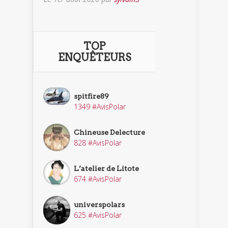
TOP
ENQUÊTEURS
spitfire89
1349 #AvisPolar
Chineuse Delecture
828 #AvisPolar
L’atelier de Litote
674 #AvisPolar
universpolars
625 #AvisPolar