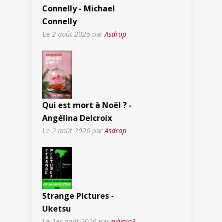
Connelly - Michael
Connelly
Le
2 août 2026
par
Asdrap
Qui est mort à Noël ? -
Angélina Delcroix
Le
2 août 2026
par
Asdrap
Strange Pictures -
Uketsu
Le
1er août 2026
par
sylvain3