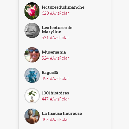
lecturesdudimanche
620 #AvisPolar
Les lectures de
Maryline
531 #AvisPolar
Musemania
524 #AvisPolar
Bagus35
493 #AvisPolar
1001histoires
447 #AvisPolar
La liseuse heureuse
403 #AvisPolar