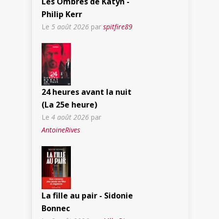
Les Ombres de Katyn -
Philip Kerr
Le
5 août 2026
par
spitfire89
24 heures avant la nuit
(La 25e heure)
Le
4 août 2026
par
AntoineRives
La fille au pair - Sidonie
Bonnec