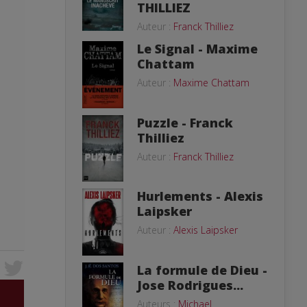
THILLIEZ
Auteur :
Franck Thilliez
Le Signal - Maxime
Chattam
Auteur :
Maxime Chattam
Puzzle - Franck
Thilliez
Auteur :
Franck Thilliez
Hurlements - Alexis
Laipsker
Auteur :
Alexis Laipsker
La formule de Dieu -
Jose Rodrigues...
Auteurs :
Michael