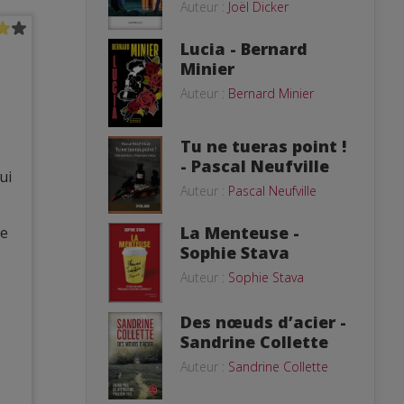
Auteur :
Joël Dicker
Lucia - Bernard
Minier
Auteur :
Bernard Minier
Tu ne tueras point !
- Pascal Neufville
ui
Auteur :
Pascal Neufville
La Menteuse -
ie
Sophie Stava
Auteur :
Sophie Stava
Des nœuds d’acier -
Sandrine Collette
Auteur :
Sandrine Collette