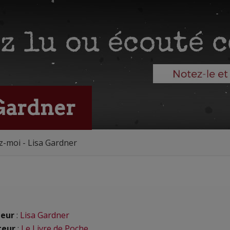
 Gardner
z-moi - Lisa Gardner
eur
:
Lisa Gardner
teur
:
Le Livre de Poche