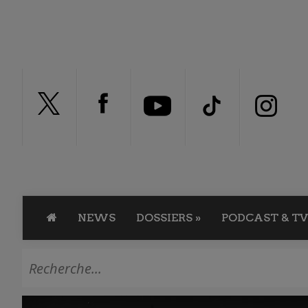
NEWS
DOSSIERS
»
PODCAST & TV