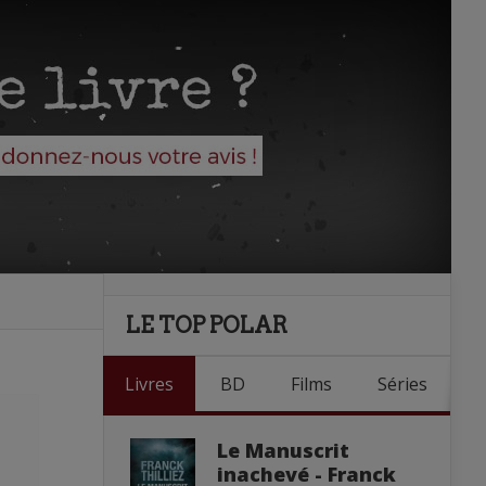
LE TOP POLAR
Livres
BD
Films
Séries
Le Manuscrit
inachevé - Franck