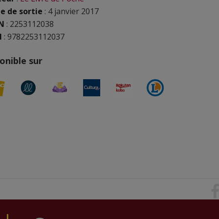
e de sortie
: 4 janvier 2017
N
:
2253112038
N
: 9782253112037
onible sur