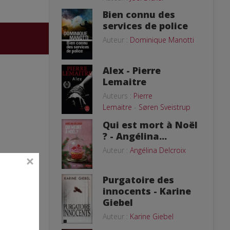
Bien connu des
services de police
Auteur :
Dominique Manotti
Alex - Pierre
Lemaitre
Auteurs :
Pierre
Lemaitre
-
Søren Sveistrup
Qui est mort à Noël
? - Angélina...
Auteur :
Angélina Delcroix
Purgatoire des
innocents - Karine
Giebel
Auteur :
Karine Giebel