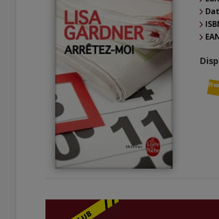
Dat
ISB
EA
Disp