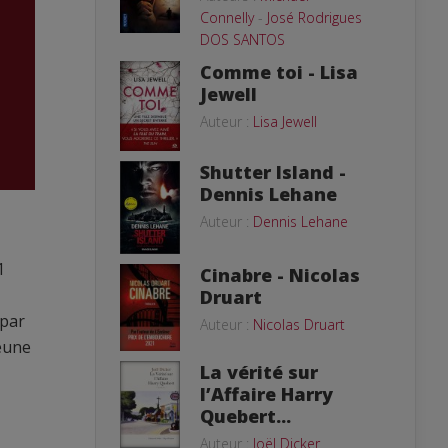
Connelly
-
José Rodrigues
DOS SANTOS
Comme toi - Lisa
Jewell
Auteur :
Lisa Jewell
Shutter Island -
Dennis Lehane
Auteur :
Dennis Lehane
1
Cinabre - Nicolas
Druart
 par
Auteur :
Nicolas Druart
jeune
La vérité sur
l’Affaire Harry
Quebert...
Auteur :
Joël Dicker