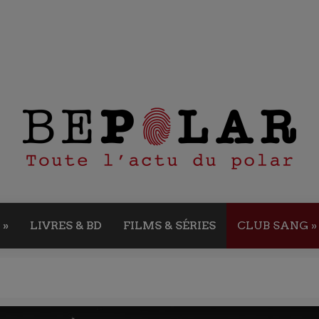
»
LIVRES & BD
FILMS & SÉRIES
CLUB SANG
»