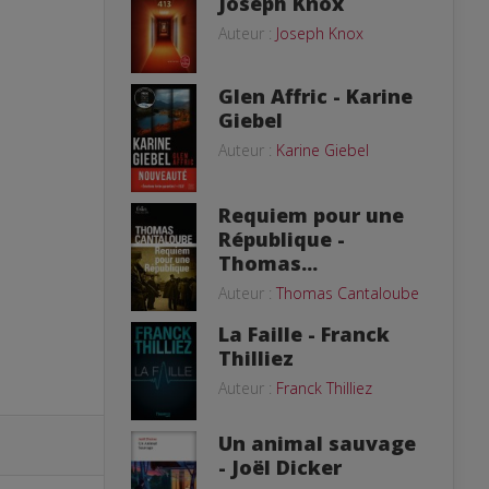
Joseph Knox
Auteur :
Joseph Knox
Glen Affric - Karine
Giebel
Auteur :
Karine Giebel
Requiem pour une
République -
Thomas...
Auteur :
Thomas Cantaloube
La Faille - Franck
Thilliez
Auteur :
Franck Thilliez
Un animal sauvage
- Joël Dicker