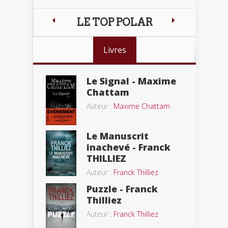
LE TOP POLAR
Livres
Le Signal - Maxime
Chattam
Auteur :
Maxime Chattam
Le Manuscrit
inachevé - Franck
THILLIEZ
Auteur :
Franck Thilliez
Puzzle - Franck
Thilliez
Auteur :
Franck Thilliez