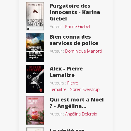
Purgatoire des
innocents - Karine
Giebel
Auteur :
Karine Giebel
Bien connu des
services de police
Auteur :
Dominique Manotti
Alex - Pierre
Lemaitre
Auteurs :
Pierre
Lemaitre
-
Søren Sveistrup
Qui est mort à Noël
? - Angélina...
Auteur :
Angélina Delcroix
La vérité sur