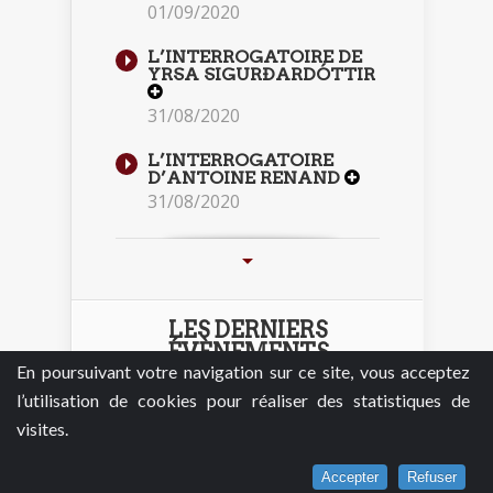
01/09/2020
L’INTERROGATOIRE DE
YRSA SIGURÐARDÓTTIR
31/08/2020
L’INTERROGATOIRE
D’ANTOINE RENAND
31/08/2020
LES DERNIERS
ÉVÈNEMENTS
En poursuivant votre navigation sur ce site, vous acceptez
l’utilisation de cookies pour réaliser des statistiques de
visites.
Les nouvelles
éditions
Belladone
Accepter
Refuser