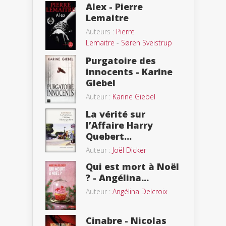
Alex - Pierre
Lemaitre
Auteurs :
Pierre
Lemaitre
-
Søren Sveistrup
Purgatoire des
innocents - Karine
Giebel
Auteur :
Karine Giebel
La vérité sur
l’Affaire Harry
Quebert...
Auteur :
Joël Dicker
Qui est mort à Noël
? - Angélina...
Auteur :
Angélina Delcroix
Cinabre - Nicolas