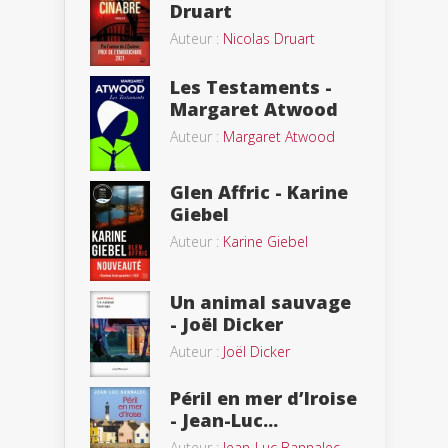
Druart
Auteur :
Nicolas Druart
Les Testaments -
Margaret Atwood
Auteur :
Margaret Atwood
Glen Affric - Karine
Giebel
Auteur :
Karine Giebel
Un animal sauvage
- Joël Dicker
Auteur :
Joël Dicker
Péril en mer d’Iroise
- Jean-Luc...
Auteur :
Jean-Luc Bannalec