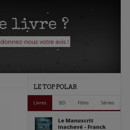
LE TOP POLAR
Livres
BD
Films
Séries
Le Manuscrit
inachevé - Franck