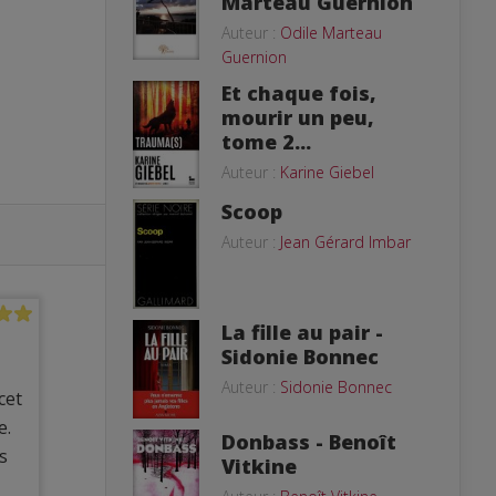
Marteau Guernion
Auteur :
Odile Marteau
Guernion
Et chaque fois,
mourir un peu,
tome 2...
Auteur :
Karine Giebel
Scoop
Auteur :
Jean Gérard Imbar
La fille au pair -
Sidonie Bonnec
Auteur :
Sidonie Bonnec
cet
e.
Donbass - Benoît
s
Vitkine