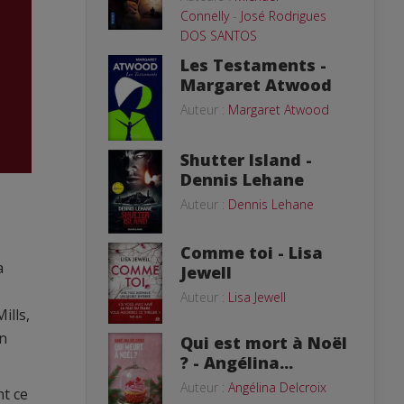
Connelly
-
José Rodrigues
DOS SANTOS
Les Testaments -
Margaret Atwood
Auteur :
Margaret Atwood
Shutter Island -
Dennis Lehane
Auteur :
Dennis Lehane
Comme toi - Lisa
a
Jewell
Auteur :
Lisa Jewell
ills,
on
Qui est mort à Noël
? - Angélina...
Auteur :
Angélina Delcroix
nt ce