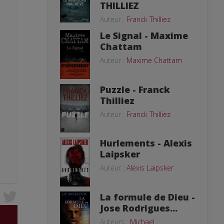
THILLIEZ
Auteur :
Franck Thilliez
Le Signal - Maxime
Chattam
Auteur :
Maxime Chattam
Puzzle - Franck
Thilliez
Auteur :
Franck Thilliez
Hurlements - Alexis
Laipsker
Auteur :
Alexis Laipsker
La formule de Dieu -
Jose Rodrigues...
Auteurs :
Michael