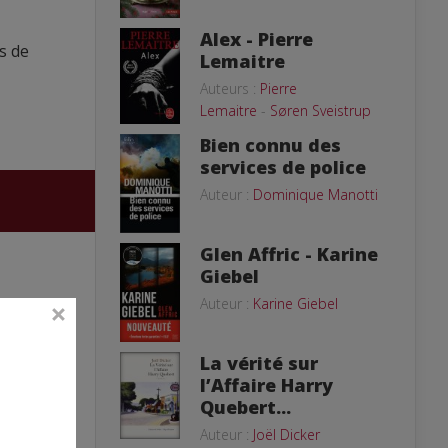
Alex - Pierre
s de
Lemaitre
Auteurs :
Pierre
Lemaitre
-
Søren Sveistrup
Bien connu des
services de police
Auteur :
Dominique Manotti
Glen Affric - Karine
Giebel
Auteur :
Karine Giebel
La vérité sur
l’Affaire Harry
Quebert...
Auteur :
Joël Dicker