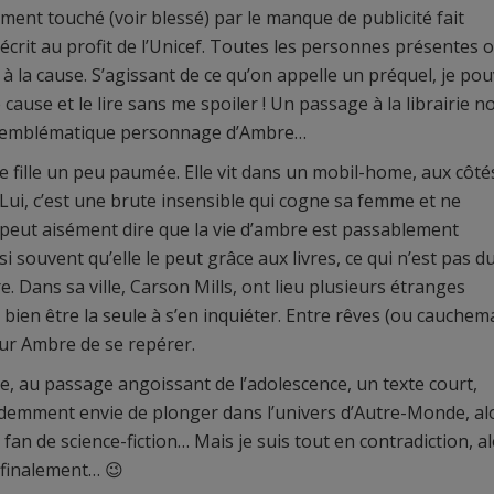
ment touché (voir blessé) par le manque de publicité fait
ait écrit au profit de l’Unicef. Toutes les personnes présentes 
 la cause. S’agissant de ce qu’on appelle un préquel, je pou
cause et le lire sans me spoiler ! Un passage à la librairie n
cet emblématique personnage d’Ambre…
e fille un peu paumée. Elle vit dans un mobil-home, aux côté
Lui, c’est une brute insensible qui cogne sa femme et ne
 peut aisément dire que la vie d’ambre est passablement
si souvent qu’elle le peut grâce aux livres, ce qui n’est pas d
 Dans sa ville, Carson Mills, ont lieu plusieurs étranges
bien être la seule à s’en inquiéter. Entre rêves (ou cauchem
 pour Ambre de se repérer.
ure, au passage angoissant de l’adolescence, un texte court,
demment envie de plonger dans l’univers d’Autre-Monde, al
fan de science-fiction… Mais je suis tout en contradiction, a
 finalement… 😉