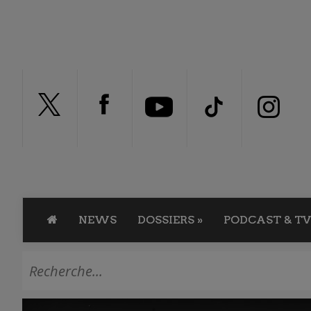
NEWS
DOSSIERS
»
PODCAST & TV