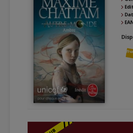
Edi
Dat
EA
Disp