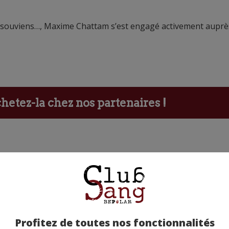
me souviens…, Maxime Chattam s’est engagé activement auprè
etez-la chez nos partenaires !
ants
Profitez de toutes nos fonctionnalités