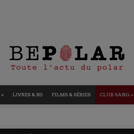
»
LIVRES & BD
FILMS & SÉRIES
CLUB SANG
»