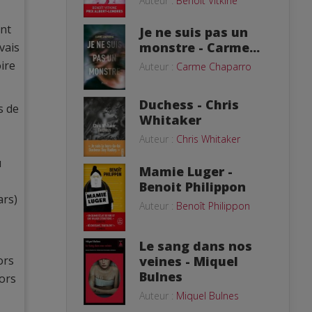
Auteur :
Benoît Vitkine
ont
Je ne suis pas un
monstre - Carme...
vais
oire
Auteur :
Carme Chaparro
Duchess - Chris
s de
Whitaker
Auteur :
Chris Whitaker
u
Mamie Luger -
Benoit Philippon
ars)
Auteur :
Benoît Philippon
Le sang dans nos
veines - Miquel
ors
Bulnes
lors
Auteur :
Miquel Bulnes