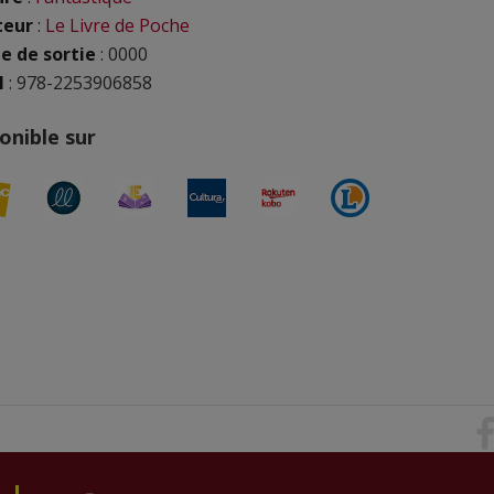
teur
:
Le Livre de Poche
e de sortie
: 0000
N
: 978-2253906858
onible sur