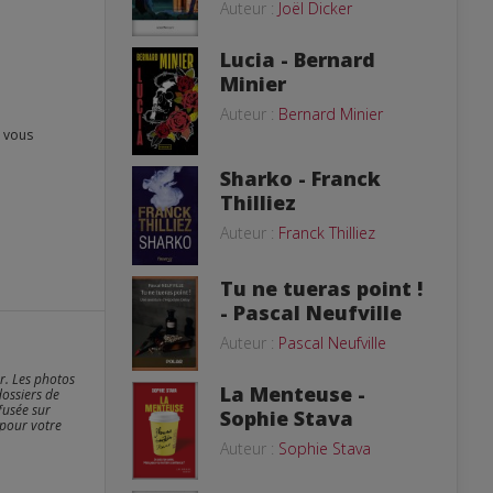
Auteur :
Joël Dicker
Lucia - Bernard
Minier
Auteur :
Bernard Minier
Sharko - Franck
Thilliez
Auteur :
Franck Thilliez
Tu ne tueras point !
- Pascal Neufville
Auteur :
Pascal Neufville
er. Les photos
La Menteuse -
dossiers de
fusée sur
Sophie Stava
 pour votre
Auteur :
Sophie Stava