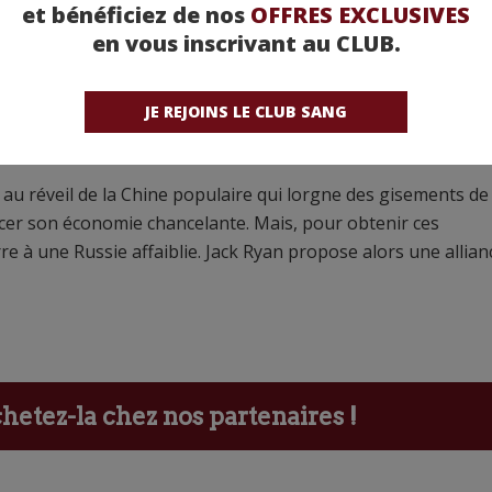
et bénéficiez de nos
OFFRES EXCLUSIVES
en vous inscrivant au CLUB.
il fut nommé conseiller à la sécurité nationale. Il fut ensu
nt américain Roger Durling, puis devint président par inté
ur le Capitole, menant la guerre contre la République islami
JE REJOINS LE CLUB SANG
 l’ayatollah Daryaei, qui avait attaqué les États-Unis avec des
ce au réveil de la Chine populaire qui lorgne des gisements de
ancer son économie chancelante. Mais, pour obtenir ces
rre à une Russie affaiblie. Jack Ryan propose alors une allian
etez-la chez nos partenaires !