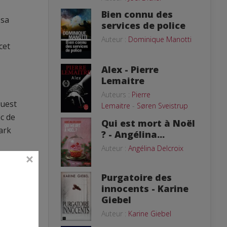
Bien connu des
 sa
services de police
Auteur :
Dominique Manotti
cet
Alex - Pierre
Lemaitre
Auteurs :
Pierre
ouest
Lemaitre
-
Søren Sveistrup
ic de
Qui est mort à Noël
ark
? - Angélina...
Auteur :
Angélina Delcroix
paix
Purgatoire des
innocents - Karine
Giebel
rei
Auteur :
Karine Giebel
t des