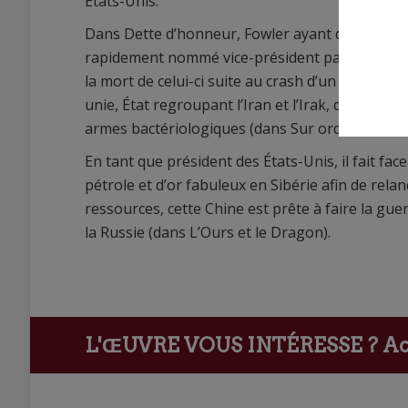
États-Unis.
Dans Dette d’honneur, Fowler ayant démissionné, 
rapidement nommé vice-président par le préside
la mort de celui-ci suite au crash d’un Boeing s
unie, État regroupant l’Iran et l’Irak, dirigé par
armes bactériologiques (dans Sur ordre).
En tant que président des États-Unis, il fait fa
pétrole et d’or fabuleux en Sibérie afin de rel
ressources, cette Chine est prête à faire la gue
la Russie (dans L’Ours et le Dragon).
L'ŒUVRE VOUS INTÉRESSE ?
Ach