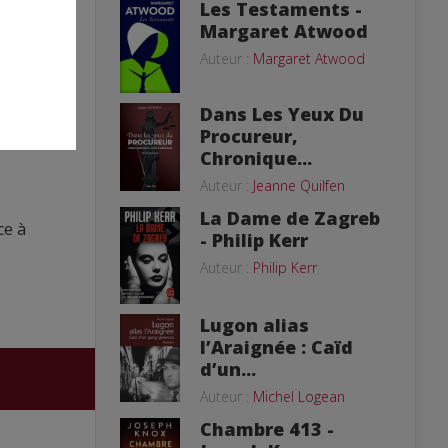
Les Testaments -
Margaret Atwood
ite
Auteur :
Margaret Atwood
rim à
que
Dans Les Yeux Du
Procureur,
Chronique...
Auteur :
Jeanne Quilfen
La Dame de Zagreb
ce à
- Philip Kerr
Auteur :
Philip Kerr
Lugon alias
l’Araignée : Caïd
d’un...
Auteur :
Michel Logean
Chambre 413 -