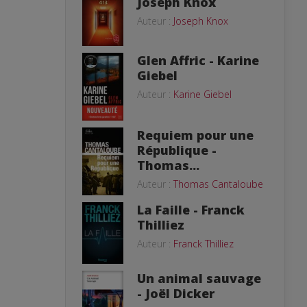
Joseph Knox
Auteur :
Joseph Knox
Glen Affric - Karine
Giebel
Auteur :
Karine Giebel
Requiem pour une
République -
Thomas...
Auteur :
Thomas Cantaloube
La Faille - Franck
Thilliez
Auteur :
Franck Thilliez
Un animal sauvage
- Joël Dicker