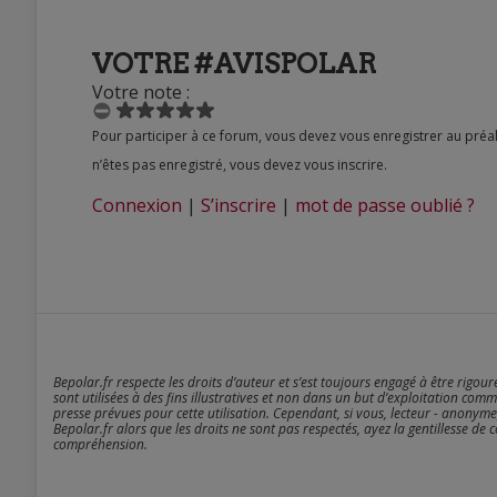
VOTRE #AVISPOLAR
Votre note :
Pour participer à ce forum, vous devez vous enregistrer au préalable. Merci d’indiquer ci-dessous l’identifiant personnel qui vous a été fourni. Si vous
n’êtes pas enregistré, vous devez vous inscrire.
Connexion
|
S’inscrire
|
mot de passe oublié ?
Bepolar.fr respecte les droits d’auteur et s’est toujours engagé à être rigou
sont utilisées à des fins illustratives et non dans un but d’exploitation comm
presse prévues pour cette utilisation. Cependant, si vous, lecteur - anonyme
Bepolar.fr alors que les droits ne sont pas respectés, ayez la gentillesse de 
compréhension.