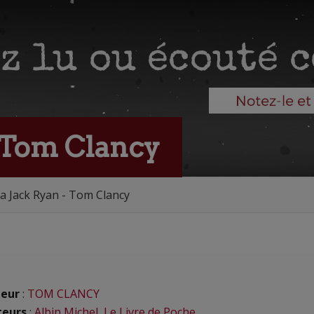
- Tom Clancy
a Jack Ryan - Tom Clancy
eur
:
TOM CLANCY
teurs
:
Albin Michel
,
Le Livre de Poche