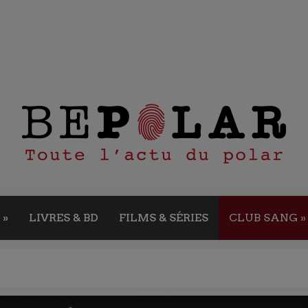
»
LIVRES & BD
FILMS & SÉRIES
CLUB SANG
»