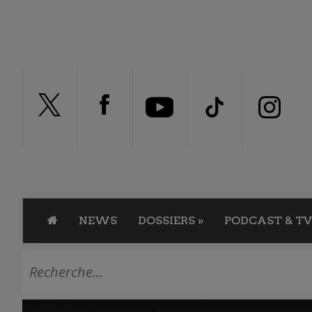
NEWS
DOSSIERS
»
PODCAST & TV