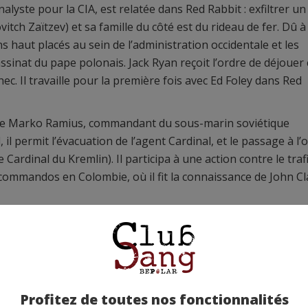
alyste pour la CIA, est relatée dans Red Rabbit : exfiltrer un
tch Zaïtzev) et sa famille du côté est du rideau de fer. Dû à
ns haut placés au sein de l’administration occidentale et les
assinat du pape polonais. Jack Ryan reçoit l’ordre de déjouer 
ec. Il travaille pour la première fois avec Ed Foley dans Red
s de Marko Ramius, commandant du sous-marin soviétique
l permit l’évacuation de l’agent Cardinal, et le passage à l’
ardinal du Kremlin). Il participa à une action contre le traf
ommandos en Colombie, où il fit la connaissance de John Cl
 de toutes les peurs, il fut le principal artisan du plan de 
rt Fowler, président des États-Unis et par Elizabeth Elliot,
ait. Dans cette affaire, il évita une guerre nucléaire entre les
rectement en communication avec le président soviétique And
s frappes nucléaires préventives ordonnées par le présiden
Profitez de toutes nos fonctionnalités