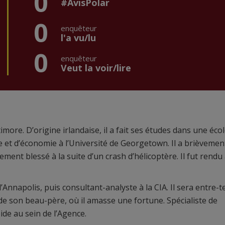
0
#AvisPolar
0
enquêteur
l'a vu/lu
0
enquêteur
Veut la voir/lire
timore. D’origine irlandaise, il a fait ses études dans une éco
re et d’économie à l’Université de Georgetown. Il a brièvemen
ment blessé à la suite d’un crash d’hélicoptère. Il fut rendu 
d’Annapolis, puis consultant-analyste à la CIA. Il sera entre-
de son beau-père, où il amasse une fortune. Spécialiste de
ide au sein de l’Agence.