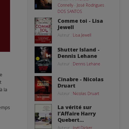
Connelly
-
José Rodrigues
DOS SANTOS
Comme toi - Lisa
Jewell
Auteur :
Lisa Jewell
Shutter Island -
Dennis Lehane
Auteur :
Dennis Lehane
le
Cinabre - Nicolas
t
Druart
à la
Auteur :
Nicolas Druart
La vérité sur
temps
l’Affaire Harry
Quebert...
Auteur :
Joël Dicker