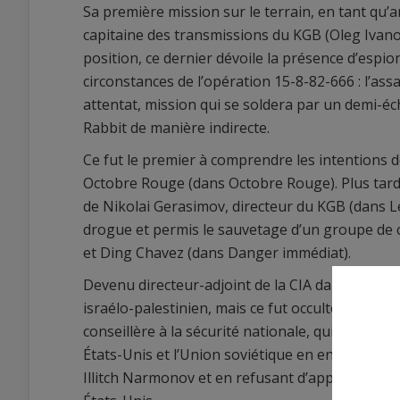
Sa première mission sur le terrain, en tant qu’an
capitaine des transmissions du KGB (Oleg Ivanovi
position, ce dernier dévoile la présence d’espio
circonstances de l’opération 15-8-82-666 : l’ass
attentat, mission qui se soldera par un demi-éch
Rabbit de manière indirecte.
Ce fut le premier à comprendre les intention
Octobre Rouge (dans Octobre Rouge). Plus tard, i
de Nikolai Gerasimov, directeur du KGB (dans Le C
drogue et permis le sauvetage d’un groupe de c
et Ding Chavez (dans Danger immédiat).
Devenu directeur-adjoint de la CIA dans La Somme
israélo-palestinien, mais ce fut occulté par Robe
conseillère à la sécurité nationale, qui le détest
États-Unis et l’Union soviétique en entrant di
Illitch Narmonov et en refusant d’approuver de