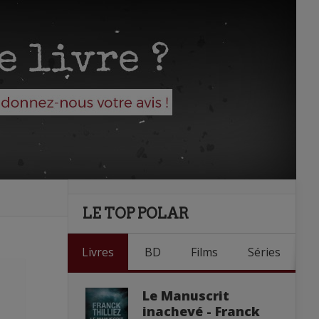
LE TOP POLAR
Livres
BD
Films
Séries
Le Manuscrit
inachevé - Franck