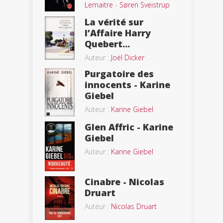
Lemaitre
-
Søren Sveistrup
La vérité sur
l’Affaire Harry
Quebert...
Auteur :
Joël Dicker
Purgatoire des
innocents - Karine
Giebel
Auteur :
Karine Giebel
Glen Affric - Karine
Giebel
Auteur :
Karine Giebel
Cinabre - Nicolas
Druart
Auteur :
Nicolas Druart