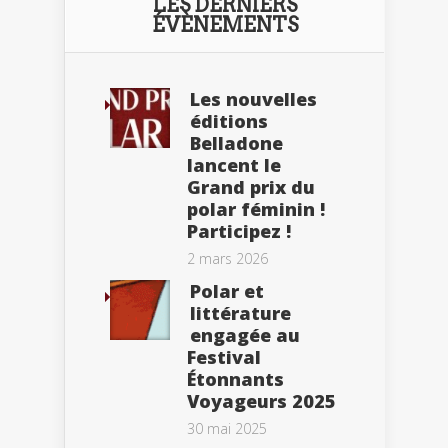
LES DERNIERS
ÉVÈNEMENTS
Les nouvelles
éditions
Belladone
lancent le
Grand prix du
polar féminin !
Participez !
2 mars 2026
Polar et
littérature
engagée au
Festival
Étonnants
Voyageurs 2025
30 mai 2025