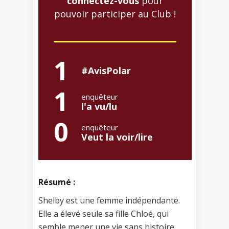
connectez-vous
pour
pouvoir participer au Club !
1
#AvisPolar
1
enquêteur
l'a vu/lu
0
enquêteur
Veut la voir/lire
Résumé :
Shelby est une femme indépendante.
Elle a élevé seule sa fille Chloé, qui
semble mener une vie sans histoire