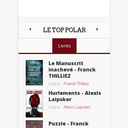
LE TOP POLAR
Livres
Le Manuscrit
inachevé - Franck
THILLIEZ
Auteur :
Franck Thilliez
Hurlements - Alexis
Laipsker
Auteur :
Alexis Laipsker
Puzzle - Franck