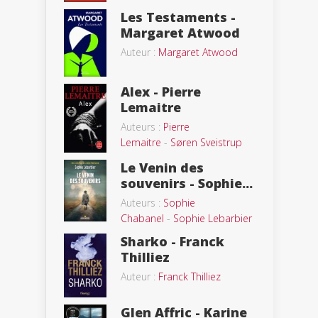
Les Testaments -
Margaret Atwood
Auteur :
Margaret Atwood
Alex - Pierre
Lemaitre
Auteurs :
Pierre
Lemaitre
-
Søren Sveistrup
Le Venin des
souvenirs - Sophie...
Auteurs :
Sophie
Chabanel
-
Sophie Lebarbier
Sharko - Franck
Thilliez
Auteur :
Franck Thilliez
Glen Affric - Karine