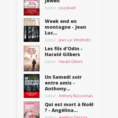
Jewell
Auteur :
Lisa Jewell
Week end en
montagne - Jean
Luc...
Auteur :
Jean Luc Windholtz
Les fils d’Odin -
Harald Gilbers
Auteur :
Harald Gilbers
Un Samedi soir
entre amis -
Anthony...
Auteur :
Anthony Bussonnais
Qui est mort à Noël
? - Angélina...
Auteur :
Angélina Delcroix