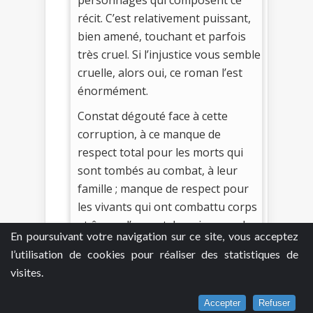
récit. C’est relativement puissant,
bien amené, touchant et parfois
très cruel. Si l’injustice vous semble
cruelle, alors oui, ce roman l’est
énormément.
Constat dégouté face à cette
corruption, à ce manque de
respect total pour les morts qui
sont tombés au combat, à leur
famille ; manque de respect pour
les vivants qui ont combattu corps
et âmes ; l’argent, la puissance, la
En poursuivant votre navigation sur ce site, vous acceptez
reconnaissance, certains sont
l’utilisation de cookies pour réaliser des statistiques de
prêts à tout, à se transformer en
visites.
une vulgaire fiente pour arriver à
leurs fins. Pierre Lemaitre ne va
Accepter
Refuser