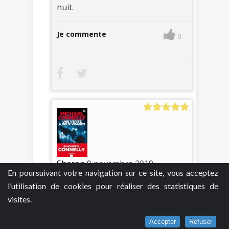
nuit.
Je commente
0
Sharon
9 novembre 2019
En poursuivant votre navigation sur ce site, vous acceptez
Une vérité à deux visages - Michael
l’utilisation de cookies pour réaliser des statistiques de
Connelly
visites.
Le problème, quand on est un
policier qui devrait être à la retraite
Accepter
Refuser