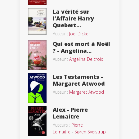
La vérité sur
l’Affaire Harry
Quebert...
Auteur :
Joël Dicker
Qui est mort à Noël
? - Angélina...
Auteur :
Angélina Delcroix
Les Testaments -
Margaret Atwood
Auteur :
Margaret Atwood
Alex - Pierre
Lemaitre
Auteurs :
Pierre
Lemaitre
-
Søren Sveistrup