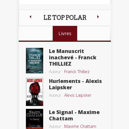
LE TOP POLAR
Livres
Le Manuscrit
inachevé - Franck
THILLIEZ
Auteur :
Franck Thilliez
Hurlements - Alexis
Laipsker
Auteur :
Alexis Laipsker
Le Signal - Maxime
Chattam
Auteur :
Maxime Chattam