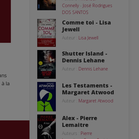
Connelly
-
José Rodrigues
DOS SANTOS
Comme toi - Lisa
Jewell
Auteur :
Lisa Jewell
Shutter Island -
Dennis Lehane
Auteur :
Dennis Lehane
Dans
 à la
Les Testaments -
Margaret Atwood
Auteur :
Margaret Atwood
Alex - Pierre
Lemaitre
Auteurs :
Pierre