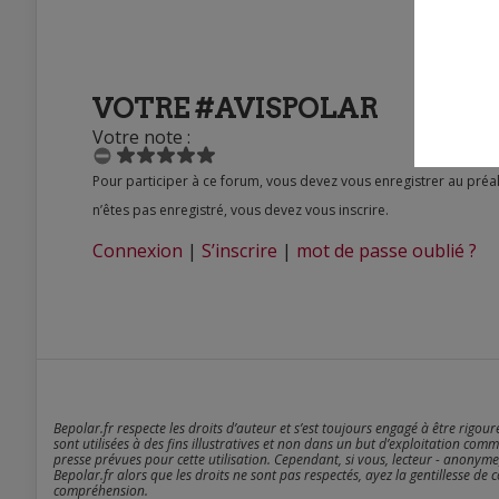
VOTRE #AVISPOLAR
Votre note :
Pour participer à ce forum, vous devez vous enregistrer au préalable. Merci d’indiquer ci-dessous l’identifiant personnel qui vous a été fourni. Si vous
n’êtes pas enregistré, vous devez vous inscrire.
Connexion
|
S’inscrire
|
mot de passe oublié ?
Bepolar.fr respecte les droits d’auteur et s’est toujours engagé à être rigou
sont utilisées à des fins illustratives et non dans un but d’exploitation comm
presse prévues pour cette utilisation. Cependant, si vous, lecteur - anonyme
Bepolar.fr alors que les droits ne sont pas respectés, ayez la gentillesse de 
compréhension.