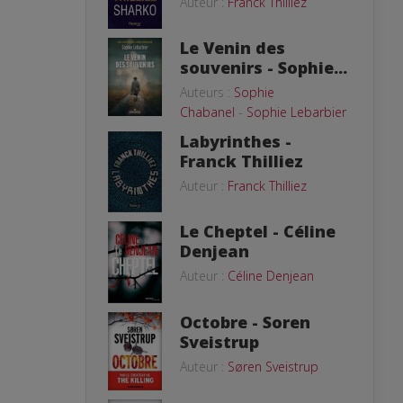
Auteur :
Franck Thilliez
Le Venin des
souvenirs - Sophie...
Auteurs :
Sophie
Chabanel
-
Sophie Lebarbier
Labyrinthes -
Franck Thilliez
Auteur :
Franck Thilliez
Le Cheptel - Céline
Denjean
Auteur :
Céline Denjean
Octobre - Soren
Sveistrup
Auteur :
Søren Sveistrup