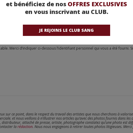
et bénéficiez de nos
OFFRES EXCLUSIVES
en vous inscrivant au CLUB.
JE REJOINS LE CLUB SANG
reux sur ce point, dans le respect du travail des artistes que nous cherchons à valoris
erciale. et nous veillons à n’illustrer nos articles qu’avec des photos fournis dans les 
, distributeur, attaché de presse, artiste, photographe constatez qu’une photo est dif
contacter la
rédaction
. Nous nous engageons à retirer toutes photos litigieuses. Merci