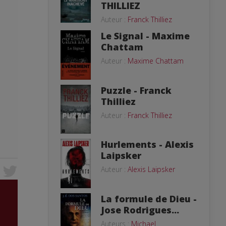
THILLIEZ
Auteur :
Franck Thilliez
Le Signal - Maxime
Chattam
Auteur :
Maxime Chattam
Puzzle - Franck
Thilliez
Auteur :
Franck Thilliez
Hurlements - Alexis
Laipsker
Auteur :
Alexis Laipsker
La formule de Dieu -
Jose Rodrigues...
Auteurs :
Michael