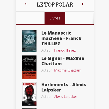
LE TOP POLAR
Livres
Le Manuscrit
inachevé - Franck
THILLIEZ
Auteur :
Franck Thilliez
Le Signal - Maxime
Chattam
Auteur :
Maxime Chattam
Hurlements - Alexis
Laipsker
Auteur :
Alexis Laipsker