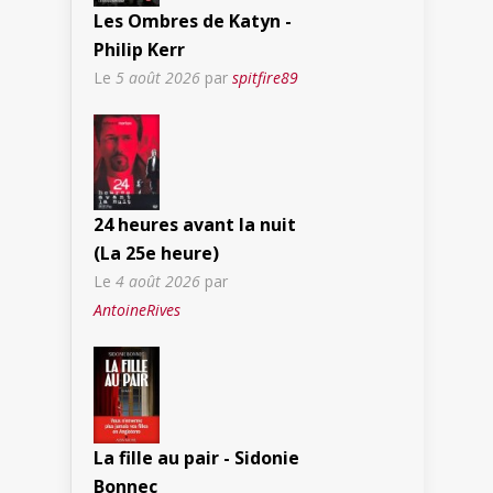
Les Ombres de Katyn -
Philip Kerr
Le
5 août 2026
par
spitfire89
24 heures avant la nuit
(La 25e heure)
Le
4 août 2026
par
AntoineRives
La fille au pair - Sidonie
Bonnec