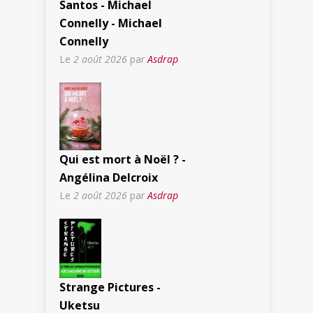
Santos - Michael
Connelly - Michael
Connelly
Le
2 août 2026
par
Asdrap
Qui est mort à Noël ? -
Angélina Delcroix
Le
2 août 2026
par
Asdrap
Strange Pictures -
Uketsu