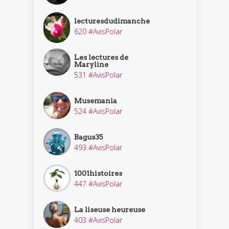
lecturesdudimanche
620 #AvisPolar
Les lectures de
Maryline
531 #AvisPolar
Musemania
524 #AvisPolar
Bagus35
493 #AvisPolar
1001histoires
447 #AvisPolar
La liseuse heureuse
403 #AvisPolar