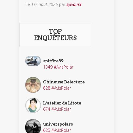
Le
1er août 2026
par
sylvain3
TOP
ENQUÊTEURS
spitfire89
1349 #AvisPolar
Chineuse Delecture
828 #AvisPolar
L’atelier de Litote
674 #AvisPolar
universpolars
625 #AvisPolar