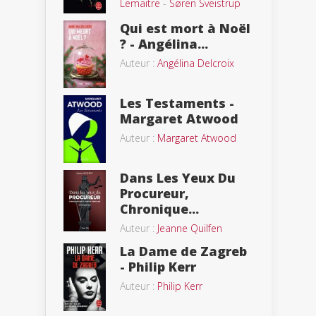
Lemaitre
-
Søren Sveistrup
Qui est mort à Noël
? - Angélina...
Auteur :
Angélina Delcroix
Les Testaments -
Margaret Atwood
Auteur :
Margaret Atwood
Dans Les Yeux Du
Procureur,
Chronique...
Auteur :
Jeanne Quilfen
La Dame de Zagreb
- Philip Kerr
Auteur :
Philip Kerr