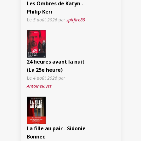
Les Ombres de Katyn -
Philip Kerr
Le
5 août 2026
par
spitfire89
24 heures avant la nuit
(La 25e heure)
Le
4 août 2026
par
AntoineRives
La fille au pair - Sidonie
Bonnec