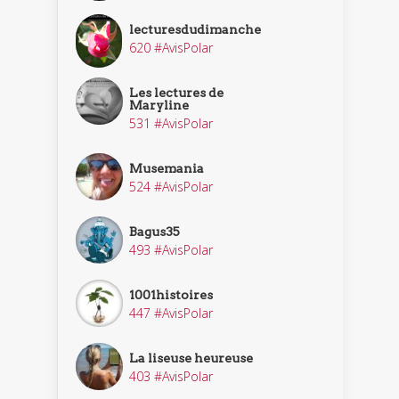
lecturesdudimanche
620 #AvisPolar
Les lectures de
Maryline
531 #AvisPolar
Musemania
524 #AvisPolar
Bagus35
493 #AvisPolar
1001histoires
447 #AvisPolar
La liseuse heureuse
403 #AvisPolar