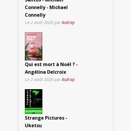
Connelly - Michael
Connelly
Le
2 août 2026
par
Asdrap
Qui est mort à Noël ? -
Angélina Delcroix
Le
2 août 2026
par
Asdrap
Strange Pictures -
Uketsu