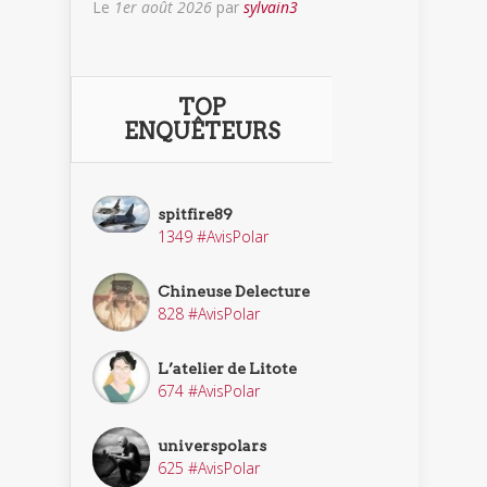
Le
1er août 2026
par
sylvain3
TOP
ENQUÊTEURS
spitfire89
1349 #AvisPolar
Chineuse Delecture
828 #AvisPolar
L’atelier de Litote
674 #AvisPolar
universpolars
625 #AvisPolar