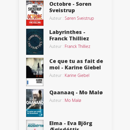
Octobre - Soren
Sveistrup
Auteur :
Søren Sveistrup
Labyrinthes -
Franck Thilliez
Auteur :
Franck Thilliez
Ce que tu as fait de
moi - Karine Giebel
Auteur :
Karine Giebel
Qaanaaq - Mo Malø
Auteur :
Mo Malø
Elma - Eva Björg
Ægisdóttir