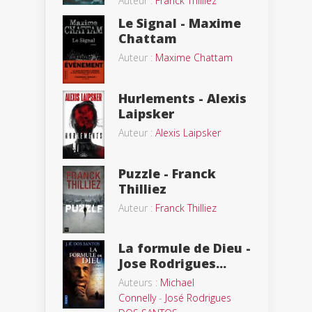
Auteur :
Franck Thilliez
Le Signal - Maxime
Chattam
Auteur :
Maxime Chattam
Hurlements - Alexis
Laipsker
Auteur :
Alexis Laipsker
Puzzle - Franck
Thilliez
Auteur :
Franck Thilliez
La formule de Dieu -
Jose Rodrigues...
Auteurs :
Michael
Connelly
-
José Rodrigues