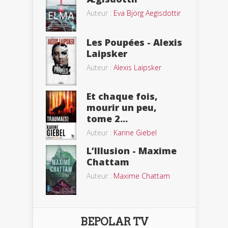
Auteur :
Eva Björg Aegisdottir
Les Poupées - Alexis
Laipsker
Auteur :
Alexis Laipsker
Et chaque fois,
mourir un peu,
tome 2...
Auteur :
Karine Giebel
L’Illusion - Maxime
Chattam
Auteur :
Maxime Chattam
BEPOLAR TV