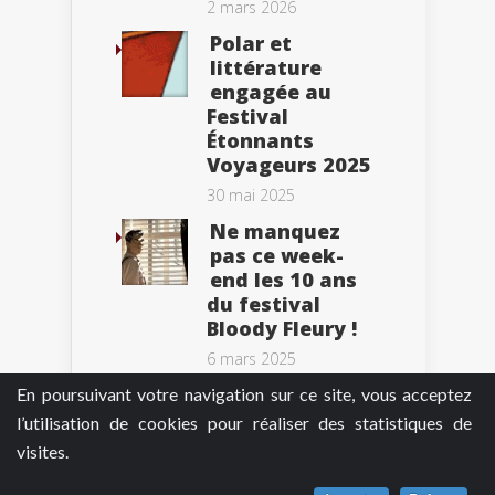
2 mars 2026
Polar et
littérature
engagée au
Festival
Étonnants
Voyageurs 2025
30 mai 2025
Ne manquez
pas ce week-
end les 10 ans
du festival
Bloody Fleury !
6 mars 2025
En poursuivant votre navigation sur ce site, vous acceptez
l’utilisation de cookies pour réaliser des statistiques de
visites.
Tweets by BePolar