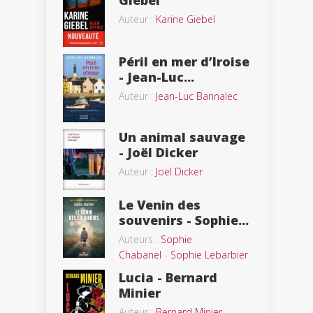
Giebel
Auteur :
Karine Giebel
Péril en mer d’Iroise
- Jean-Luc...
Auteur :
Jean-Luc Bannalec
Un animal sauvage
- Joël Dicker
Auteur :
Joël Dicker
Le Venin des
souvenirs - Sophie...
Auteurs :
Sophie
Chabanel
-
Sophie Lebarbier
Lucia - Bernard
Minier
Auteur :
Bernard Minier