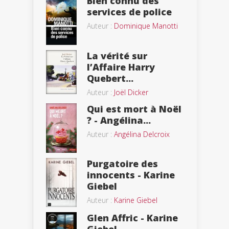
Bien connu des
services de police
Auteur :
Dominique Manotti
La vérité sur
l’Affaire Harry
Quebert...
Auteur :
Joël Dicker
Qui est mort à Noël
? - Angélina...
Auteur :
Angélina Delcroix
Purgatoire des
innocents - Karine
Giebel
Auteur :
Karine Giebel
Glen Affric - Karine