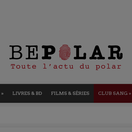
»
LIVRES & BD
FILMS & SÉRIES
CLUB SANG
»