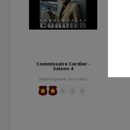
Commissaire Cordier -
Les C
Saison 4
Note moyenne : (sur 1 avis)