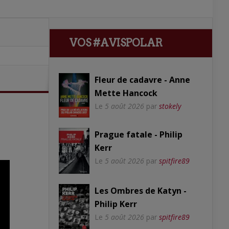
VOS #AVISPOLAR
Fleur de cadavre - Anne
Mette Hancock
Le
5 août 2026
par
stokely
Prague fatale - Philip
Kerr
Le
5 août 2026
par
spitfire89
Les Ombres de Katyn -
Philip Kerr
Le
5 août 2026
par
spitfire89