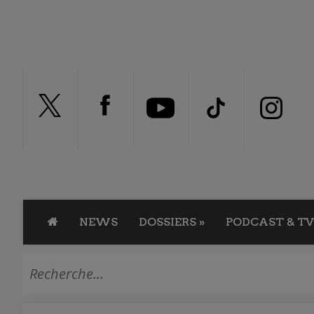
NEWS
DOSSIERS
»
PODCAST & TV