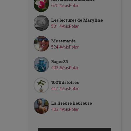
620 #AvisPolar
Les lectures de Maryline
531 #AvisPolar
Musemania
524 #AvisPolar
Bagus35
493 #AvisPolar
1001histoires
447 #AvisPolar
La liseuse heureuse
403 #AvisPolar