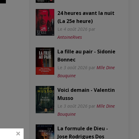
24 heures avant la nuit
(La 25e heure)
Le
4 août 2026
par
AntoineRives
La fille au pair - Sidonie
Bonnec
Le
3 août 2026
par
Mlle Dine
Bouquine
Voici demain - Valentin
Musso
Le
3 août 2026
par
Mlle Dine
Bouquine
La formule de Dieu -
Jose Rodrigues Dos