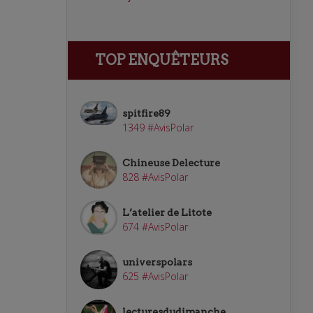
TOP ENQUÊTEURS
spitfire89
1349 #AvisPolar
Chineuse Delecture
828 #AvisPolar
L’atelier de Litote
674 #AvisPolar
universpolars
625 #AvisPolar
lecturesdudimanche