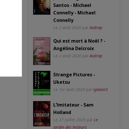
Santos - Michael
Connelly - Michael
Connelly
Le
2 août 2026
par
Asdrap
Qui est mort à Noël ? -
Angélina Delcroix
Le
2 août 2026
par
Asdrap
Strange Pictures -
Uketsu
Le
1er août 2026
par
sylvain3
L’Imitateur - Sam
Holland
Le
27 juillet 2026
par
Le
jardin des lecteurs