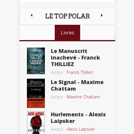
LE TOP POLAR
Livres
Le Manuscrit
inachevé - Franck
THILLIEZ
Auteur :
Franck Thilliez
Le Signal - Maxime
Chattam
Auteur :
Maxime Chattam
Hurlements - Alexis
Laipsker
Auteur :
Alexis Laipsker