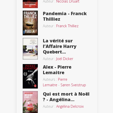
Auteur :
Nicolas Druart
Pandemia - Franck
Thilliez
Auteur :
Franck Thilliez
La vérité sur
l’Affaire Harry
Quebert...
Auteur :
Joël Dicker
Alex - Pierre
Lemaitre
Auteurs :
Pierre
Lemaitre
-
Søren Sveistrup
Qui est mort à Noël
? - Angélina...
Auteur :
Angélina Delcroix