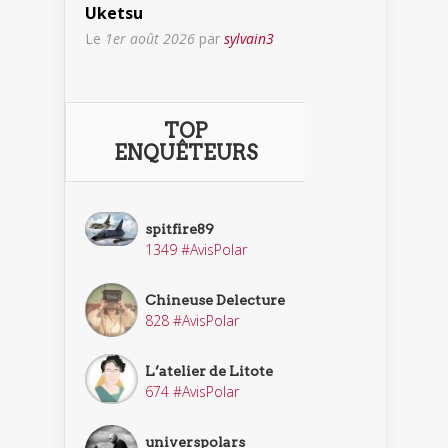
Uketsu
Le
1er août 2026
par
sylvain3
TOP
ENQUÊTEURS
spitfire89
1349 #AvisPolar
Chineuse Delecture
828 #AvisPolar
L’atelier de Litote
674 #AvisPolar
universpolars