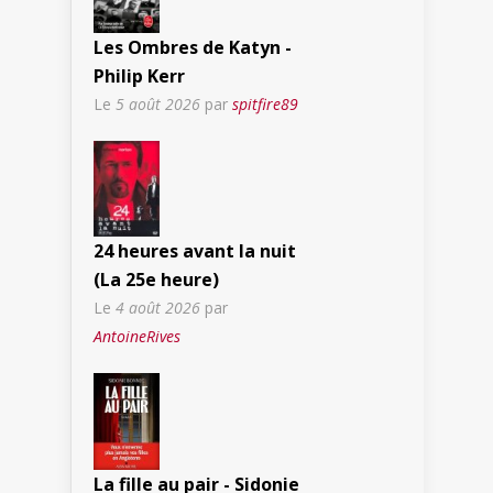
Les Ombres de Katyn -
Philip Kerr
Le
5 août 2026
par
spitfire89
24 heures avant la nuit
(La 25e heure)
Le
4 août 2026
par
AntoineRives
La fille au pair - Sidonie