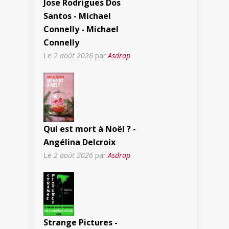
Jose Rodrigues Dos
Santos - Michael
Connelly - Michael
Connelly
Le
2 août 2026
par
Asdrap
Qui est mort à Noël ? -
Angélina Delcroix
Le
2 août 2026
par
Asdrap
Strange Pictures -