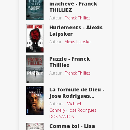
inachevé - Franck
THILLIEZ
Auteur :
Franck Thilliez
Hurlements - Alexis
Laipsker
Auteur :
Alexis Laipsker
Puzzle - Franck
Thilliez
Auteur :
Franck Thilliez
La formule de Dieu -
Jose Rodrigues...
Auteurs :
Michael
Connelly
-
José Rodrigues
DOS SANTOS
Comme toi - Lisa