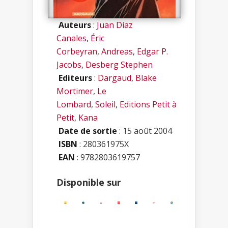
Auteurs
:
Juan Díaz
Canales
,
Éric
Corbeyran
,
Andreas
,
Edgar P.
Jacobs
,
Desberg Stephen
Editeurs
:
Dargaud
,
Blake
Mortimer
,
Le
Lombard
,
Soleil
,
Editions Petit à
Petit
,
Kana
Date de sortie
: 15 août 2004
ISBN
:
280361975X
EAN
: 9782803619757
Disponible sur