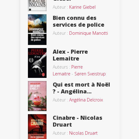
Auteur :
Karine Giebel
Bien connu des
services de police
Auteur :
Dominique Manotti
Alex - Pierre
Lemaitre
Auteurs :
Pierre
Lemaitre
-
Søren Sveistrup
Qui est mort à Noël
? - Angélina...
Auteur :
Angélina Delcroix
Cinabre - Nicolas
Druart
Auteur :
Nicolas Druart