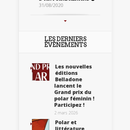
31/08/2020
LES DERNIERS
ÉVÈNEMENTS
Les nouvelles
éditions
Belladone
lancent le
Grand prix du
polar féminin !
Participez !
2 mars 2026
Polar et
littérature