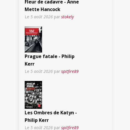
Fleur de cadavre - Anne
Mette Hancock
Le
5 août 2026
par
stokely
Prague fatale - Philip
Kerr
Le
5 août 2026
par
spitfire89
Les Ombres de Katyn -
Philip Kerr
Le
5 août 2026
par
spitfire89