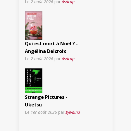
Le
2 août 2026
par
Asdrap
Qui est mort à Noël ? -
Angélina Delcroix
Le
2 août 2026
par
Asdrap
Strange Pictures -
Uketsu
Le
1er août 2026
par
sylvain3