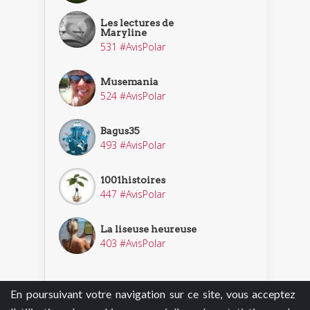
Les lectures de
Maryline
531 #AvisPolar
Musemania
524 #AvisPolar
Bagus35
493 #AvisPolar
1001histoires
447 #AvisPolar
La liseuse heureuse
403 #AvisPolar
En poursuivant votre navigation sur ce site, vous acceptez
Découvrir nos enquêteurs