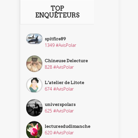
TOP
ENQUÊTEURS
spitfire89
1349 #AvisPolar
Chineuse Delecture
828 #AvisPolar
L’atelier de Litote
674 #AvisPolar
universpolars
625 #AvisPolar
lecturesdudimanche
620 #AvisPolar