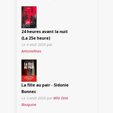
24 heures avant la nuit
(La 25e heure)
Le
4 août 2026
par
AntoineRives
La fille au pair - Sidonie
Bonnec
Le
3 août 2026
par
Mlle Dine
Bouquine