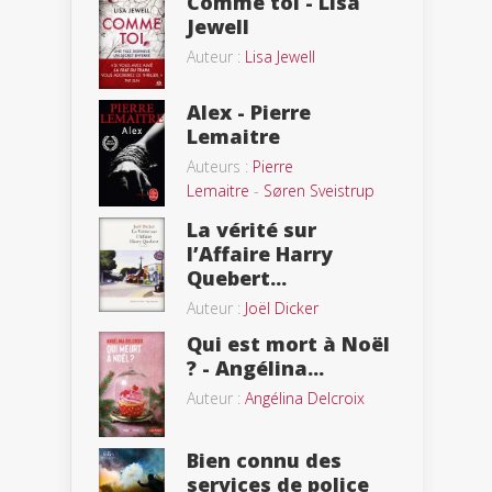
Comme toi - Lisa
Jewell
Auteur :
Lisa Jewell
Alex - Pierre
Lemaitre
Auteurs :
Pierre
Lemaitre
-
Søren Sveistrup
La vérité sur
l’Affaire Harry
Quebert...
Auteur :
Joël Dicker
Qui est mort à Noël
? - Angélina...
Auteur :
Angélina Delcroix
Bien connu des
services de police