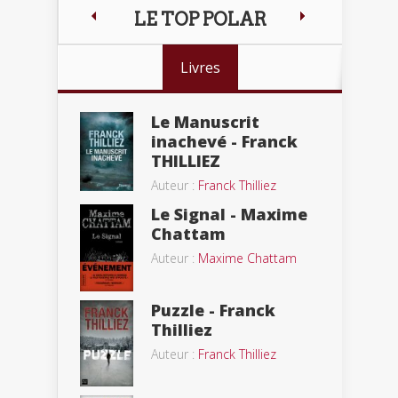
LE TOP POLAR
Livres
Le Manuscrit
inachevé - Franck
THILLIEZ
Auteur :
Franck Thilliez
Le Signal - Maxime
Chattam
Auteur :
Maxime Chattam
Puzzle - Franck
Thilliez
Auteur :
Franck Thilliez