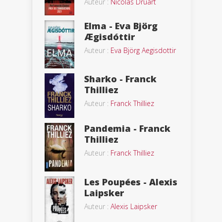
Auteur :
Nicolas Druart
Elma - Eva Björg
Ægisdóttir
Auteur :
Eva Björg Aegisdottir
Sharko - Franck
Thilliez
Auteur :
Franck Thilliez
Pandemia - Franck
Thilliez
Auteur :
Franck Thilliez
Les Poupées - Alexis
Laipsker
Auteur :
Alexis Laipsker