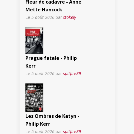
Fleur de cadavre - Anne
Mette Hancock
Le
5 août 2026
par
stokely
Prague fatale - Philip
Kerr
Le
5 août 2026
par
spitfire89
Les Ombres de Katyn -
Philip Kerr
Le
5 août 2026
par
spitfire89