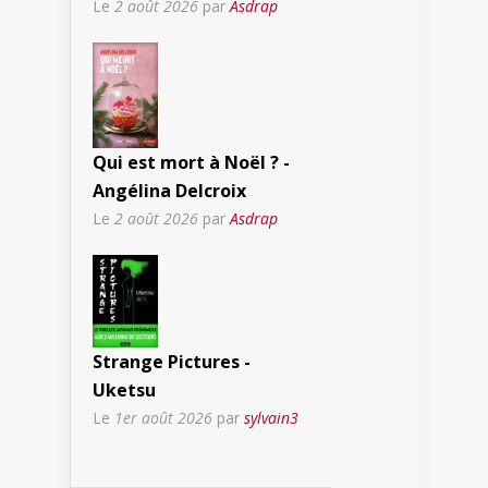
Le
2 août 2026
par
Asdrap
Qui est mort à Noël ? -
Angélina Delcroix
Le
2 août 2026
par
Asdrap
Strange Pictures -
Uketsu
Le
1er août 2026
par
sylvain3