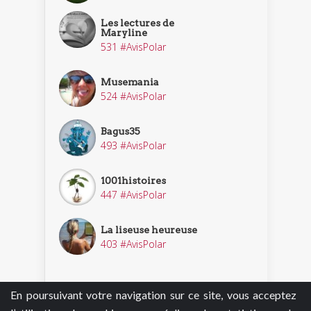
Les lectures de
Maryline
531 #AvisPolar
Musemania
524 #AvisPolar
Bagus35
493 #AvisPolar
1001histoires
447 #AvisPolar
La liseuse heureuse
403 #AvisPolar
En poursuivant votre navigation sur ce site, vous acceptez
Découvrir nos enquêteurs