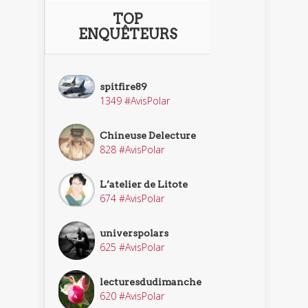
TOP
ENQUÊTEURS
spitfire89
1349 #AvisPolar
Chineuse Delecture
828 #AvisPolar
L’atelier de Litote
674 #AvisPolar
universpolars
625 #AvisPolar
lecturesdudimanche
620 #AvisPolar