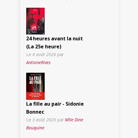
24 heures avant la nuit
(La 25e heure)
Le
4 août 2026
par
AntoineRives
La fille au pair - Sidonie
Bonnec
Le
3 août 2026
par
Mlle Dine
Bouquine