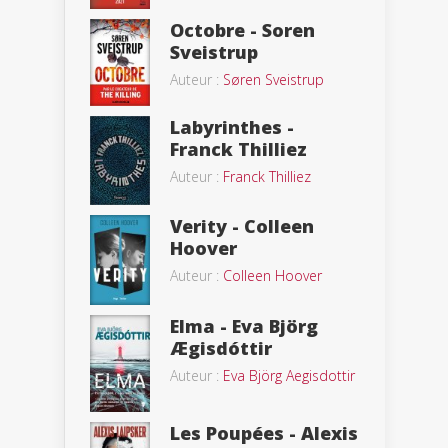
Octobre - Soren
Sveistrup
Auteur :
Søren Sveistrup
Labyrinthes -
Franck Thilliez
Auteur :
Franck Thilliez
Verity - Colleen
Hoover
Auteur :
Colleen Hoover
Elma - Eva Björg
Ægisdóttir
Auteur :
Eva Björg Aegisdottir
Les Poupées - Alexis