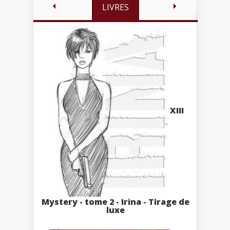
LIVRES
XIII
Mystery - tome 2 - Irina - Tirage de
luxe