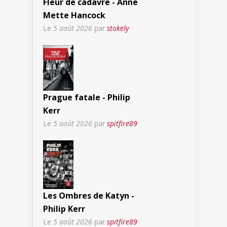
Fleur de cadavre - Anne
Mette Hancock
Le
5 août 2026
par
stokely
Prague fatale - Philip
Kerr
Le
5 août 2026
par
spitfire89
Les Ombres de Katyn -
Philip Kerr
Le
5 août 2026
par
spitfire89