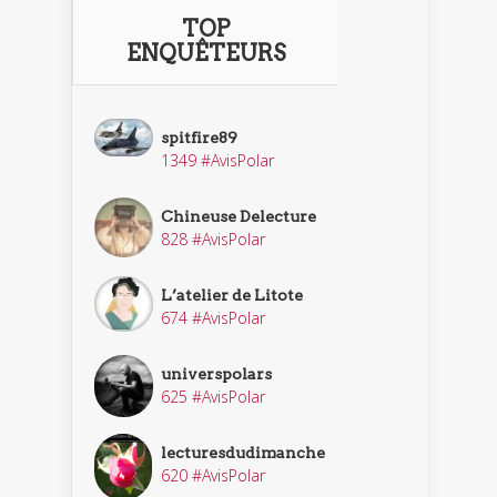
TOP
ENQUÊTEURS
spitfire89
1349 #AvisPolar
Chineuse Delecture
828 #AvisPolar
L’atelier de Litote
674 #AvisPolar
universpolars
625 #AvisPolar
lecturesdudimanche
620 #AvisPolar