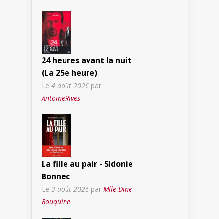
24 heures avant la nuit
(La 25e heure)
Le
4 août 2026
par
AntoineRives
La fille au pair - Sidonie
Bonnec
Le
3 août 2026
par
Mlle Dine
Bouquine