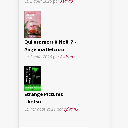
Le
2 août 2026
par
Asdrap
Qui est mort à Noël ? -
Angélina Delcroix
Le
2 août 2026
par
Asdrap
Strange Pictures -
Uketsu
Le
1er août 2026
par
sylvain3