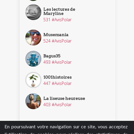
Les lectures de
Maryline
531 #AvisPolar
Musemania
524 #AvisPolar
Bagus35
493 #AvisPolar
1001histoires
447 #AvisPolar
La liseuse heureuse
403 #AvisPolar
En poursuivant votre navigation sur ce site, vous acceptez
Découvrir nos enquêteurs