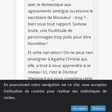
avec le domestique aux
agissements ambigus ou encore le
secrétaire de Monsieur - trop ? -
bien sous tout rapport. Somme
toute, une foultitude de
personnages trop polis pour être
honnêtes !
Et cette narration ! On ne peut rien
enseigner à Agatha Christie qui,
elle, a tout à nous apprendre à ce
niveau ! Ici, c’est le Docteur
Sheppard qui nous comptera cette
En poursuivant votre navigation sur ce site, vous acceptez
histoire et c’est lui que nous ne
l’utilisation de cookies pour réaliser des statistiques de
lâcherons pas d’un fil.
visites.
Notre détective belge, Hercule
Poirot, entrera en scène - de
Accepter
Refuser