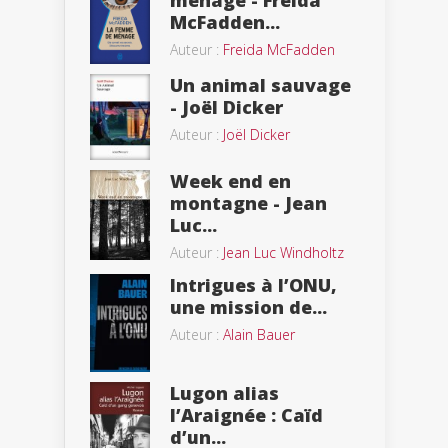
ménage - Freida
McFadden...
Auteur :
Freida McFadden
Un animal sauvage
- Joël Dicker
Auteur :
Joël Dicker
Week end en
montagne - Jean
Luc...
Auteur :
Jean Luc Windholtz
Intrigues à l’ONU,
une mission de...
Auteur :
Alain Bauer
Lugon alias
l’Araignée : Caïd
d’un...