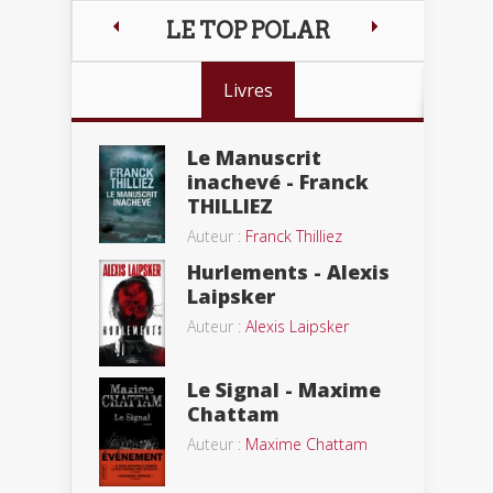
LE TOP POLAR
Livres
Le Manuscrit
inachevé - Franck
THILLIEZ
Auteur :
Franck Thilliez
Hurlements - Alexis
Laipsker
Auteur :
Alexis Laipsker
Le Signal - Maxime
Chattam
Auteur :
Maxime Chattam