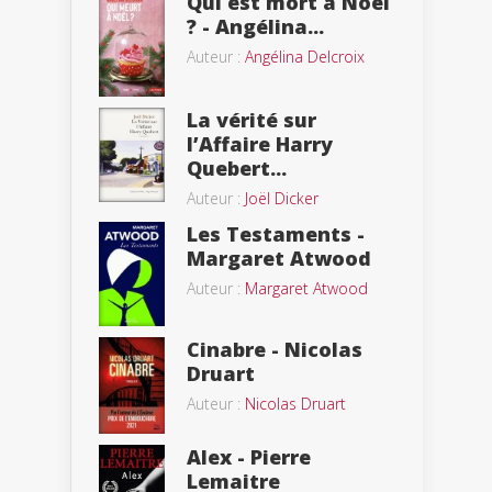
Qui est mort à Noël
? - Angélina...
Auteur :
Angélina Delcroix
La vérité sur
l’Affaire Harry
Quebert...
Auteur :
Joël Dicker
Les Testaments -
Margaret Atwood
Auteur :
Margaret Atwood
Cinabre - Nicolas
Druart
Auteur :
Nicolas Druart
Alex - Pierre
Lemaitre