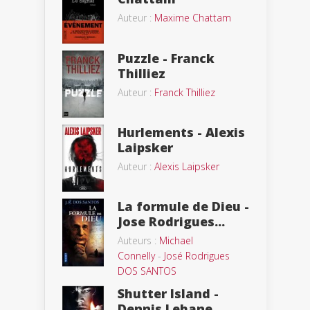
Auteur :
Maxime Chattam
Puzzle - Franck
Thilliez
Auteur :
Franck Thilliez
Hurlements - Alexis
Laipsker
Auteur :
Alexis Laipsker
La formule de Dieu -
Jose Rodrigues...
Auteurs :
Michael
Connelly
-
José Rodrigues
DOS SANTOS
Shutter Island -
Dennis Lehane