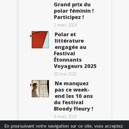
Grand prix du
polar féminin !
Participez !
2 mars 2026
Polar et
littérature
engagée au
Festival
Étonnants
Voyageurs 2025
30 mai 2025
Ne manquez
pas ce week-
end les 10 ans
du festival
Bloody Fleury !
6 mars 2025
En poursuivant votre navigation sur ce site, vous acceptez