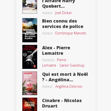
l’Affaire Harry
Quebert...
Auteur :
Joël Dicker
Bien connu des
services de police
Auteur :
Dominique Manotti
Alex - Pierre
Lemaitre
Auteurs :
Pierre
Lemaitre
-
Søren Sveistrup
Qui est mort à Noël
? - Angélina...
Auteur :
Angélina Delcroix
Cinabre - Nicolas
Druart