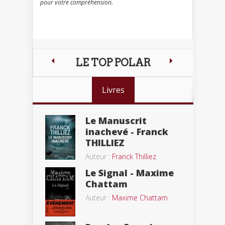
pour votre compréhension.
LE TOP POLAR
Livres
Le Manuscrit
inachevé - Franck
THILLIEZ
Auteur :
Franck Thilliez
Le Signal - Maxime
Chattam
Auteur :
Maxime Chattam