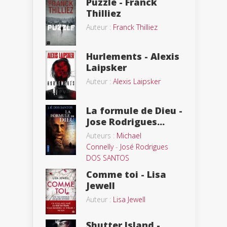
Puzzle - Franck
Thilliez
Auteur :
Franck Thilliez
Hurlements - Alexis
Laipsker
Auteur :
Alexis Laipsker
La formule de Dieu -
Jose Rodrigues...
Auteurs :
Michael
Connelly
-
José Rodrigues
DOS SANTOS
Comme toi - Lisa
Jewell
Auteur :
Lisa Jewell
Shutter Island -