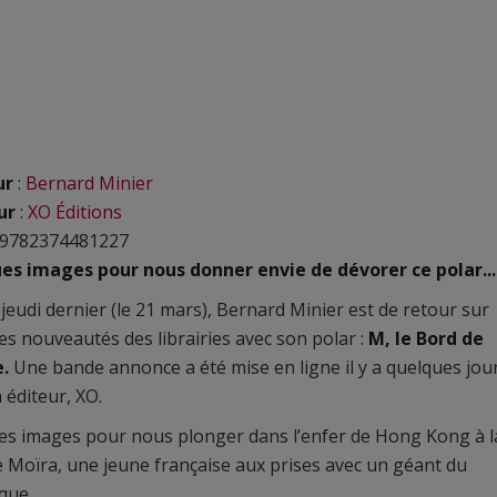
ur
:
Bernard Minier
ur
:
XO Éditions
 9782374481227
es images pour nous donner envie de dévorer ce polar...
jeudi dernier (le 21 mars), Bernard Minier est de retour sur
les nouveautés des librairies avec son polar :
M, le Bord de
.
Une bande annonce a été mise en ligne il y a quelques jou
 éditeur, XO.
s images pour nous plonger dans l’enfer de Hong Kong à l
e Moïra, une jeune française aux prises avec un géant du
ue...