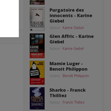
Purgatoire des
innocents - Karine
Giebel
Auteur :
Karine Giebel
Glen Affric - Karine
Giebel
Auteur :
Karine Giebel
Mamie Luger -
Benoit Philippon
Auteur :
Benoît Philippon
Sharko - Franck
Thilliez
Auteur :
Franck Thilliez