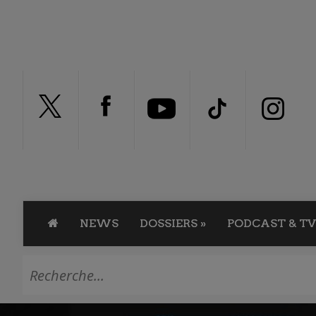
NEWS
DOSSIERS
»
PODCAST & TV