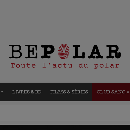
»
LIVRES & BD
FILMS & SÉRIES
CLUB SANG
»