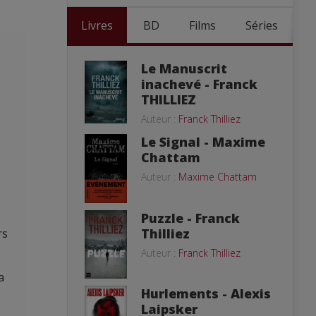
Livres
BD
Films
Séries
Le Manuscrit
inachevé - Franck
THILLIEZ
Auteur :
Franck Thilliez
Le Signal - Maxime
Chattam
Auteur :
Maxime Chattam
Puzzle - Franck
Thilliez
rs
Auteur :
Franck Thilliez
a
Hurlements - Alexis
Laipsker