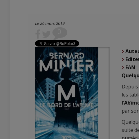
Le 26 mars 2019
0
Aute
Edite
EAN
:
Quelqu
Depuis 
les tab
l’Abîme
par son
Quelque
suite d
numériq