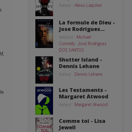
Auteur :
Alexis Laipsker
e
La formule de Dieu -
Jose Rodrigues...
Auteurs :
Michael
Connelly
-
José Rodrigues
DOS SANTOS
 M,
Shutter Island -
Dennis Lehane
Auteur :
Dennis Lehane
Les Testaments -
le
Margaret Atwood
Auteur :
Margaret Atwood
Comme toi - Lisa
Jewell