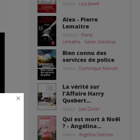
Auteur :
Lisa Jewell
Alex - Pierre
Lemaitre
Auteurs :
Pierre
Lemaitre
-
Søren Sveistrup
Bien connu des
services de police
Auteur :
Dominique Manotti
La vérité sur
l’Affaire Harry
Quebert...
Auteur :
Joël Dicker
Qui est mort à Noël
? - Angélina...
Auteur :
Angélina Delcroix
t