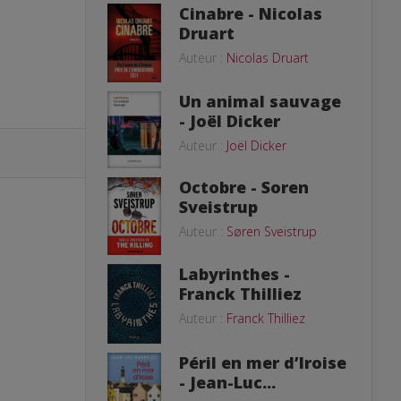
Cinabre - Nicolas
Druart
Auteur :
Nicolas Druart
Un animal sauvage
- Joël Dicker
Auteur :
Joël Dicker
Octobre - Soren
Sveistrup
Auteur :
Søren Sveistrup
Labyrinthes -
Franck Thilliez
Auteur :
Franck Thilliez
Péril en mer d’Iroise
- Jean-Luc...