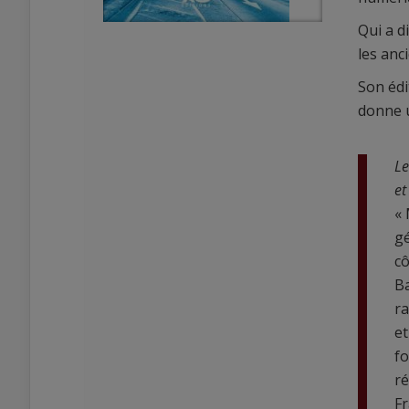
Qui a d
les anc
Son édi
donne u
0
Le
0
et
« 
gé
cô
Ba
ra
et
fo
ré
Fr