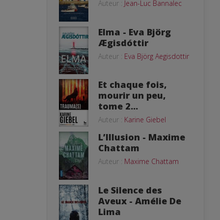
Auteur :
Jean-Luc Bannalec
Elma - Eva Björg
Ægisdóttir
Auteur :
Eva Björg Aegisdottir
Et chaque fois,
mourir un peu,
tome 2...
Auteur :
Karine Giebel
L’Illusion - Maxime
Chattam
Auteur :
Maxime Chattam
Le Silence des
Aveux - Amélie De
Lima