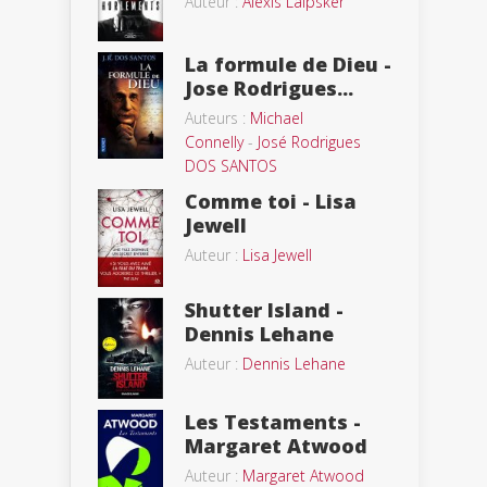
Auteur :
Alexis Laipsker
La formule de Dieu -
Jose Rodrigues...
Auteurs :
Michael
Connelly
-
José Rodrigues
DOS SANTOS
Comme toi - Lisa
Jewell
Auteur :
Lisa Jewell
Shutter Island -
Dennis Lehane
Auteur :
Dennis Lehane
Les Testaments -
Margaret Atwood
Auteur :
Margaret Atwood