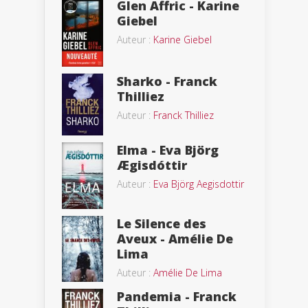
Glen Affric - Karine
Giebel
Auteur :
Karine Giebel
Sharko - Franck
Thilliez
Auteur :
Franck Thilliez
Elma - Eva Björg
Ægisdóttir
Auteur :
Eva Björg Aegisdottir
Le Silence des
Aveux - Amélie De
Lima
Auteur :
Amélie De Lima
Pandemia - Franck