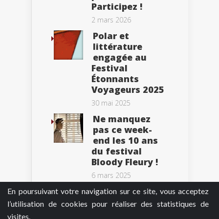
Participez !
2 mars 2026
Polar et
littérature
engagée au
Festival
Étonnants
Voyageurs 2025
30 mai 2025
Ne manquez
pas ce week-
end les 10 ans
du festival
Bloody Fleury !
6 mars 2025
En poursuivant votre navigation sur ce site, vous acceptez
l’utilisation de cookies pour réaliser des statistiques de
visites.