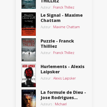
THILLIEZ
Auteur :
Franck Thilliez
Le Signal - Maxime
Chattam
Auteur :
Maxime Chattam
Puzzle - Franck
Thilliez
Auteur :
Franck Thilliez
Hurlements - Alexis
Laipsker
Auteur :
Alexis Laipsker
La formule de Dieu -
Jose Rodrigues...
Auteurs :
Michael