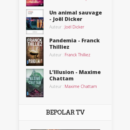
Un animal sauvage
- Joël Dicker
Auteur :
Joël Dicker
Pandemia - Franck
Thilliez
Auteur :
Franck Thilliez
L’Illusion - Maxime
Chattam
Auteur :
Maxime Chattam
BEPOLAR TV