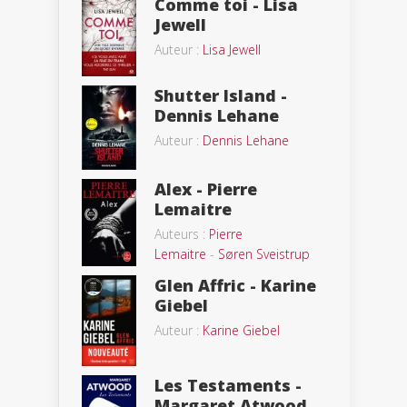
Comme toi - Lisa
Jewell
Auteur :
Lisa Jewell
Shutter Island -
Dennis Lehane
Auteur :
Dennis Lehane
Alex - Pierre
Lemaitre
Auteurs :
Pierre
Lemaitre
-
Søren Sveistrup
Glen Affric - Karine
Giebel
Auteur :
Karine Giebel
Les Testaments -
Margaret Atwood