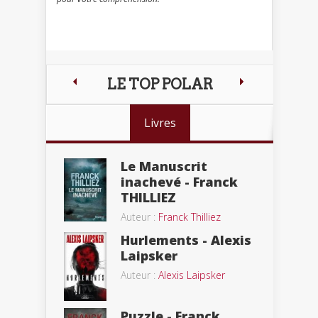
LE TOP POLAR
Livres
Le Manuscrit
inachevé - Franck
THILLIEZ
Auteur :
Franck Thilliez
Hurlements - Alexis
Laipsker
Auteur :
Alexis Laipsker
Puzzle - Franck