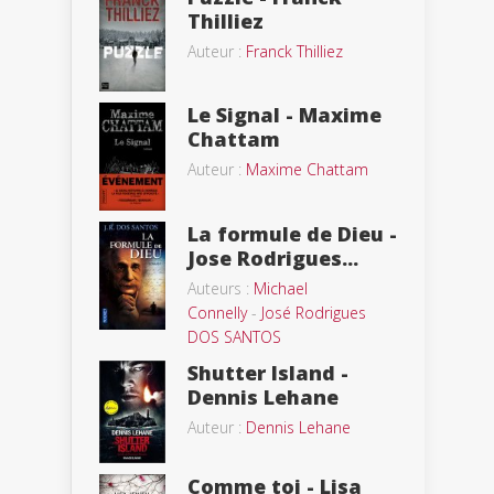
Thilliez
Auteur :
Franck Thilliez
Le Signal - Maxime
Chattam
Auteur :
Maxime Chattam
La formule de Dieu -
Jose Rodrigues...
Auteurs :
Michael
Connelly
-
José Rodrigues
DOS SANTOS
Shutter Island -
Dennis Lehane
Auteur :
Dennis Lehane
Comme toi - Lisa