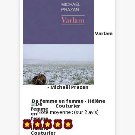
Varlam
- Michaël Prazan
De femme en femme - Hélène
Couturier
Note moyenne : (sur 2 avis)