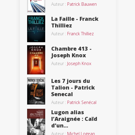
Auteur :
Patrick Bauwen
La Faille - Franck
Thilliez
Auteur :
Franck Thilliez
Chambre 413 -
Joseph Knox
Auteur :
Joseph Knox
Les 7 jours du
Talion - Patrick
Senecal
Auteur :
Patrick Senécal
Lugon alias
l’Araignée : Caïd
d’un...
Auteur :
Michel Logean