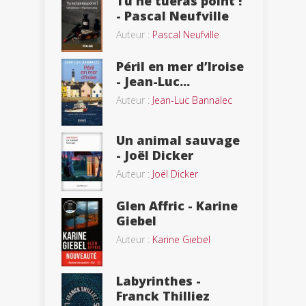
Tu ne tueras point !
- Pascal Neufville
Auteur :
Pascal Neufville
Péril en mer d’Iroise
- Jean-Luc...
Auteur :
Jean-Luc Bannalec
Un animal sauvage
- Joël Dicker
Auteur :
Joël Dicker
Glen Affric - Karine
Giebel
Auteur :
Karine Giebel
Labyrinthes -
Franck Thilliez