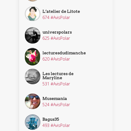
L’atelier de Litote
674 #AvisPolar
universpolars
625 #AvisPolar
lecturesdudimanche
620 #AvisPolar
Les lectures de
Maryline
531 #AvisPolar
Musemania
524 #AvisPolar
Bagus35
493 #AvisPolar