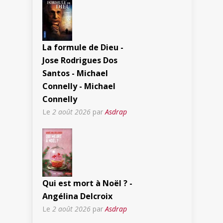
La formule de Dieu -
Jose Rodrigues Dos
Santos - Michael
Connelly - Michael
Connelly
Le
2 août 2026
par
Asdrap
Qui est mort à Noël ? -
Angélina Delcroix
Le
2 août 2026
par
Asdrap