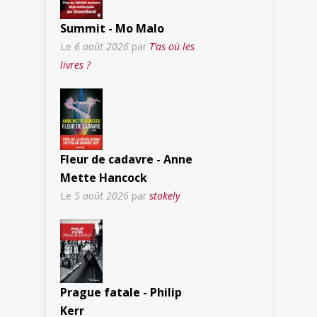
Summit - Mo Malo
Le
6 août 2026
par
T’as où les
livres ?
Fleur de cadavre - Anne
Mette Hancock
Le
5 août 2026
par
stokely
Prague fatale - Philip
Kerr