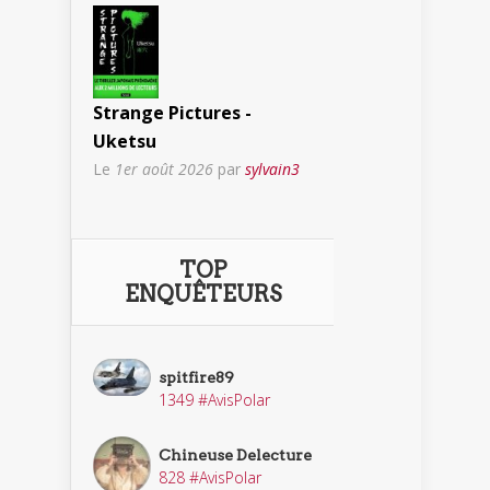
Strange Pictures -
Uketsu
Le
1er août 2026
par
sylvain3
TOP
ENQUÊTEURS
spitfire89
1349 #AvisPolar
Chineuse Delecture
828 #AvisPolar